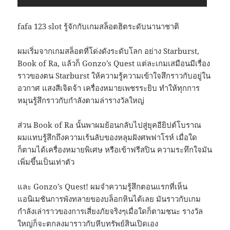
fafa 123 slot รู้จักกับเกมสล็อตฮิตระดับนานาชาติ
ผมเริ่มจากเกมสล็อตที่โด่งดังระดับโลก อย่าง Starburst,
Book of Ra, แล้วก็ Gonzo’s Quest แต่ละเกมเสมือนมีเรื่อง
ราวของตน Starburst ให้ความรู้ความเข้าใจสึกราวกับอยู่ใน
อวกาศ แสงสีเจิดจ้า เครื่องหมายเพชรระยิบ ทำให้ทุกการ
หมุนรู้สึกราวกับกำลังตามล่ารางวัลใหญ่
ส่วน Book of Ra นั้นพาผมย้อนกลับไปสู่ยุคอียิปต์โบราณ
ผมแทบรู้สึกถึงความเร้นลับของหลุมฝังศพฟาโรห์ เมื่อใด
ก็ตามได้เครื่องหมายพิเศษ หรือเข้าฟรีสปิน ความระทึกใจมัน
เพิ่มขึ้นเป็นเท่าตัว
และ Gonzo’s Quest! ผมจำความรู้สึกตอนแรกที่เห็น
แอนิเมชันการพังทลายของบล็อกหินได้เลย มันราวกับเกม
กำลังเล่าราวของการเสี่ยงภัยจริงๆเมื่อใดก็ตามชนะ รางวัล
ใหญ่ก็จะตกลงมาราวกับหีบทรัพย์สินเปิดเอง