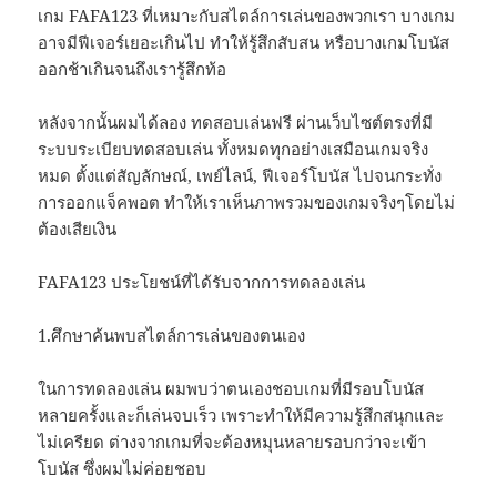
เกม FAFA123 ที่เหมาะกับสไตล์การเล่นของพวกเรา บางเกม
อาจมีฟีเจอร์เยอะเกินไป ทำให้รู้สึกสับสน หรือบางเกมโบนัส
ออกช้าเกินจนถึงเรารู้สึกท้อ
หลังจากนั้นผมได้ลอง ทดสอบเล่นฟรี ผ่านเว็บไซต์ตรงที่มี
ระบบระเบียบทดสอบเล่น ทั้งหมดทุกอย่างเสมือนเกมจริง
หมด ตั้งแต่สัญลักษณ์, เพย์ไลน์, ฟีเจอร์โบนัส ไปจนกระทั่ง
การออกแจ็คพอต ทำให้เราเห็นภาพรวมของเกมจริงๆโดยไม่
ต้องเสียเงิน
FAFA123 ประโยชน์ที่ได้รับจากการทดลองเล่น
1.ศึกษาค้นพบสไตล์การเล่นของตนเอง
ในการทดลองเล่น ผมพบว่าตนเองชอบเกมที่มีรอบโบนัส
หลายครั้งและก็เล่นจบเร็ว เพราะทำให้มีความรู้สึกสนุกและ
ไม่เครียด ต่างจากเกมที่จะต้องหมุนหลายรอบกว่าจะเข้า
โบนัส ซึ่งผมไม่ค่อยชอบ