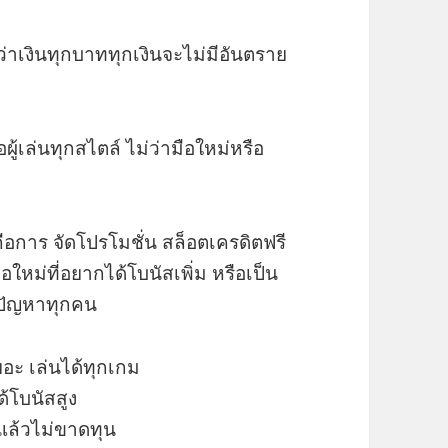
% ว่าเงินทุกบาททุกเงินจะไม่มีอันตราย
ู้เล่นทุกสไตล์ ไม่ว่ามือใหม่หรือ
่นคือการ จัดโปรโมชั่น สล็อตเครดิตฟรี
ใหม่ที่อยากได้โบนัสเพิ่ม หรือเป็น
อบปัญหาทุกคน
อะ เล่นได้ทุกเกม
ด้โบนัสสูง
นแล้วไม่ขาดทุน