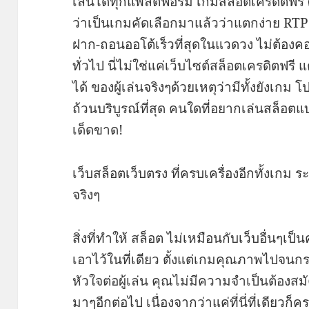
เล่นได้ทุกแพลตฟอร์ม เกมสล็อตเครดิตฟรี 
ว่าเป็นเกมคัดเลือกมาแล้วว่าแตกง่าย RTP
ฝาก-ถอนออโต้เร็วที่สุดในแวดวง ไม่ต้องค
ทั่วไป นี่ไม่ใช่แค่เว็บไซต์สล็อตเครดิตฟรี
ได้ ของผู้เล่นจริงๆด้วยเหตุว่ามีทั้งยังเกม
ถ้วนบริบูรณ์ที่สุด คนใดที่อยากเล่นสล็อต
เด็ดขาด!
เว็บสล็อตเว็บตรง ที่ครบเครื่องอีกทั้งเกม ระ
จริงๆ
สิ่งที่ทำให้ สล็อต ไม่เหมือนกับเว็บอื่นๆ
เอาไว้ในที่เดียว ตั้งแต่เกมคุณภาพไปจนกระท
หัวใจต่อผู้เล่น คุณไม่มีความจำเป็นต้องส
มาๆอีกต่อไป เนื่องจากว่าแค่ที่นี่ที่เดียวก็ค