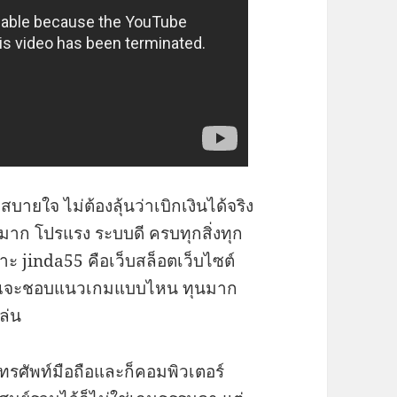
วสบายใจ ไม่ต้องลุ้นว่าเบิกเงินได้จริง
มาก โปรแรง ระบบดี ครบทุกสิ่งทุก
าะ jinda55 คือเว็บสล็อตเว็บไซต์
่าคุณจะชอบแนวเกมแบบไหน ทุนมาก
เล่น
โทรศัพท์มือถือและก็คอมพิวเตอร์