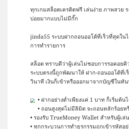
ทุกเกมสล็อตเครดิตฟรี เล่นง่าย ภาพสวย ร
บ่อยมากแบบไม่มีกั๊ก
jinda55 ระบบฝากถอนออโต้ที่เร็วที่สุดในไท
การทำรายการ
สล็อต ทราบดีว่าผู้เล่นไม่ชอบการรอคอยคิว
ระบบตรงนี้ถูกพัฒนาให้ ฝาก-ถอนออโต้ที่เร็
วินาที เงินก็เข้าหรือออกมาจากบัญชีในทัน
• ฝากอย่างต่ำเพียงแค่ 1 บาท ก็เริ่มต้นไ
• ถอนสูงสุดไม่มีลิมิต จะถอนหลักร้อยหร
• รองรับ TrueMoney Wallet สำหรับผู้เล
• ทุกกระบวนการทำธุรกรรมถูกเข้ารหัสอย่