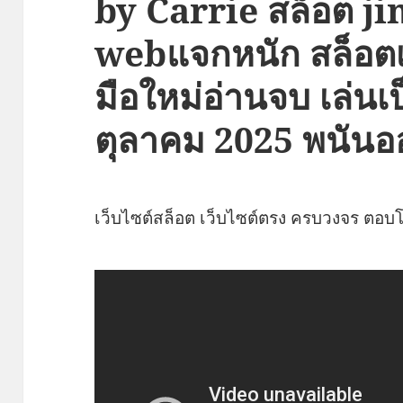
by Carrie สล็อต ji
webแจกหนัก สล็อตเ
มือใหม่อ่านจบ เล่นเป
ตุลาคม 2025 พนันอ
เว็บไซต์สล็อต เว็บไซต์ตรง ครบวงจร ตอบโจ