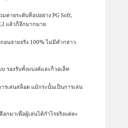
รวมค่ายระดับท็อปอย่าง PG Soft,
LI แล้วก็อีกมากมาย
ถอนจ่ายจริง 100% ไม่มีคำกล่าว
บ รองรับทั้งแบงค์และก็วอเล็ท
การเล่นสล็อต แม้กระนั้นเป็นการเล่น
ือกมาเพื่อผู้เล่นได้กำไรจริงแต่ละ