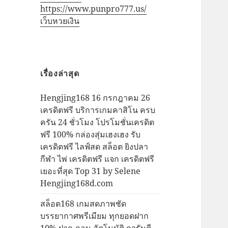
https://www.punpro777.us/
เว็บหวยเงิน
เรื่องล่าสุด
Hengjing168 16 กรกฎาคม 26
เครดิตฟรี บริการเกมคาสิโน ครบ
ครัน 24 ชั่วโมง โปรโมชั่นเครดิต
ฟรี 100% กล่องสุ่มเฮงเฮง รับ
เครดิตฟรี ไลฟ์สด สล็อต ยิงปลา
กีฬา ไพ่ เครดิตฟรี แจก เครดิตฟรี
เยอะที่สุด Top 31 by Selene
Hengjing168d.com
สล็อต168 เกมสดภาพชัด
บรรยากาศพรีเมียม ทุกยอดฝาก