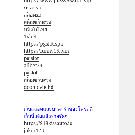
https://www.pussy888fun.vip
บาคาร่า
สล็อตxo
สล็อตเว็บตรง
หนังโป๊ไทย
1xbet
https://pgslot.spa
https://funny18.win
pg slot
allbet24
pgslot
สล็อตเว็บตรง
doomovie hd
เว็บสล็อตและบาคาร่าของโครตดี
เว็บนี้เล่นแล้วรวยจัดๆ
https://918kissauto.io
joker123