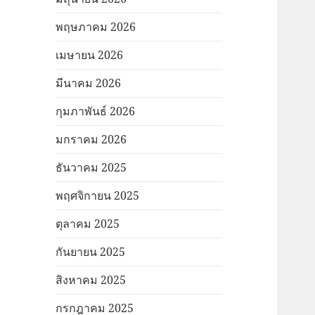
พฤษภาคม 2026
เมษายน 2026
มีนาคม 2026
กุมภาพันธ์ 2026
มกราคม 2026
ธันวาคม 2025
พฤศจิกายน 2025
ตุลาคม 2025
กันยายน 2025
สิงหาคม 2025
กรกฎาคม 2025