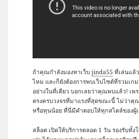
ถ้าคุณกำลังมองหาเว็บ
jinda55
ที่เล่นแล้
ไหม และก็ยังต้องการพบเว็บไซต์ที่รวมเกม
อย่างในที่เดียว บอกเลยว่าคุณพบแล้ว! เพร
ตรงครบวงจรที่มาแรงที่สุดขณะนี้ ไม่ว
หรือทุนน้อย ที่นี่มีคำตอบให้ทุกสไตล์ของผู้
สล็อต เปิดให้บริการตลอด 1 วัน รองรับทั้ง