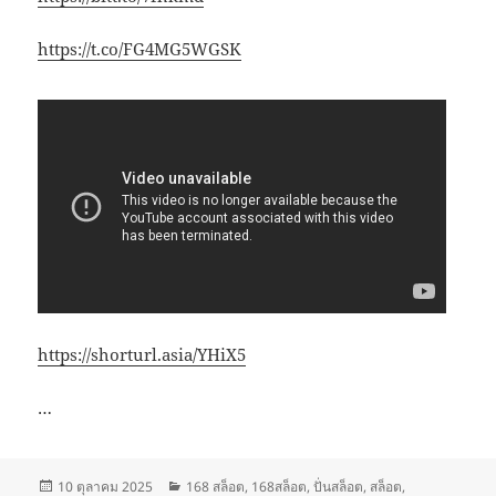
https://t.co/FG4MG5WGSK
https://shorturl.asia/YHiX5
…
เขียน
หมวด
10 ตุลาคม 2025
168 สล็อต
,
168สล็อต
,
ปั่นสล็อต
,
สล็อต
,