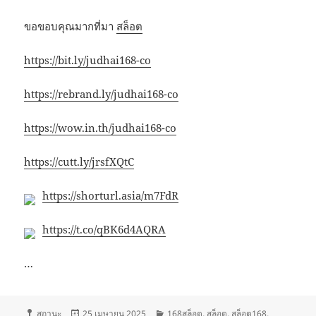
ขอขอบคุณมากที่มา
สล็อต
https://bit.ly/judhai168-co
https://rebrand.ly/judhai168-co
https://wow.in.th/judhai168-co
https://cutt.ly/jrsfXQtC
https://shorturl.asia/m7FdR
https://t.co/qBK6d4AQRA
…
รูป
เขียน
หมวด
สถานะ
25 เมษายน 2025
168สล็อต
,
สล็อต
,
สล็อต168
,