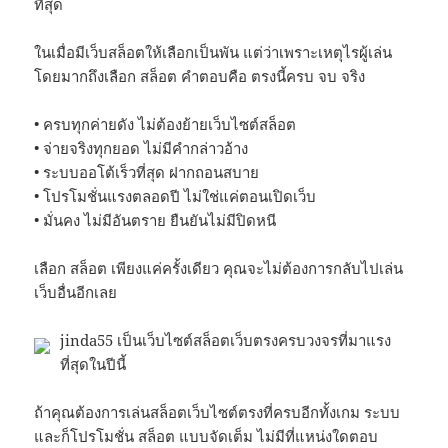
ที่สุด
ในเมื่อมีเว็บสล็อตให้เลือกเป็นพัน แต่ว่าเพราะเหตุไรผู้เล่น
โดยมากถึงเลือก สล็อต คำตอบคือ ตรงนี้ครบ จบ จริง
• ครบทุกค่ายดัง ไม่ต้องย้ายเว็บไซต์สล็อต
• จ่ายจริงทุกยอด ไม่มีคำกล่าวอ้าง
• ระบบออโต้เร็วที่สุด ฝากถอนสบาย
• โปรโมชั่นแรงตลอดปี ไม่ใช่แค่ตอนเปิดเว็บ
• มั่นคง ไม่มีอันตราย ยืนยันไม่มีปิดหนี
เลือก สล็อต เพียงแค่ครั้งเดียว คุณจะไม่ต้องการกลับไปเล่น
เว็บอื่นอีกเลย
jinda55 เป็นเว็บไซต์สล็อตเว็บตรงครบวงจรที่มาแรง
ที่สุดในปีนี้
ถ้าคุณต้องการเล่นสล็อตเว็บไซต์ตรงที่ครบอีกทั้งเกม ระบบ
และก็โปรโมชั่น สล็อต แบบจัดเต็ม ไม่มีที่แหน่งใดตอบ