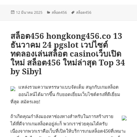
เขียน
หมวด
ป้าย
12 มีนาคม 2025
สล็อต456
สล็อต456
เมื่อ
หมู่
กำกับ
สล็อต456 hongkong456.co 13
ธันวาคม 24 pgslot เวปไซต์
ทดลองเล่นสล็อต casinoเว็บเปิด
ใหม่ สล็อต456 ใหม่ล่าสุด Top 34
by Sibyl
แหล่งรวมความหรรษาแบบจัดเต็ม สนุกกับเกมสล็อต
ออนไลน์ได้มากขึ้น กับยอดเยี่ยมเว็บไซต์ตรงที่ดีเยี่ยม
ที่สุด สมัครเลย!
ถ้าเกิดคุณกำลังมองหาช่องทางสำหรับในการสร้างราย
ได้ที่ดีจากเกมสล็อตอยู่ล่ะก็ พวกเราช่วยคุณได้ครับ
เนื่องจากพวกเราคือเว็บที่เปิดให้บริการเกมสล็อต456ที่เหมาะ