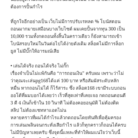
ต้องการปั้นกำไร
ที่ถูกใจอีกอย่างเป็น เว็บไม่มีการปรับเรทลด % โบนัสตอน
ถอนมากมายเสมือนบางเว็บไซต์ ผมเคยปั้นจากทุน 300 เป็น
10,000 รวมทั้งกดถอนทั้งสิ้นในคราวเดียว ก็ยังสามารถเข้า
โบนัสรอบใหม่ในวันต่อไปได้ง่ายดังเดิม สล็อตไม่มีการล็อก
ยูส ไม่มีบั๊กให้อารมณ์เสีย
• เล่นได้จริง ถอนได้จริง ไม่กั๊ก
เรื่องจำเป็นไม่แพ้กันคือ “การถอนเงิน” ครับผม เพราะว่าไม่
ว่าคุณจะเล่นpg168ได้แค่ 100 บาท หรือสัมผัสระดับหลัก
หมื่น หากถอนไม่ได้ ก็ไร้สาระ ซึ่ง สล็อต168 เขามีระบบถอน
ออโต้ที่ผมบอกได้เลยว่า เร็วที่สุดเท่าที่เคยเจอ กดถอนตอนตี
3 ตี 4 เงินก็เข้าใน 10 วินาที ไม่ต้องคอยอนุมัติ ไม่ต้องติด
สลิป ไม่ต้องแชทหาแอดไม่น
หลายคราวที่ผมได้กำไรแล้วกดถอนโดยทันทีเพื่อคุ้มครอง
การเล่นเพลินจนกระทั่งเสียกำไร แล้วก็ทุกคราวก็ถอนได้ครบ
ไม่มีปัญหาเลยครับ ซึ่งจุดนี้แหละที่ทำให้ผมแน่ใจว่าเว็บนี้