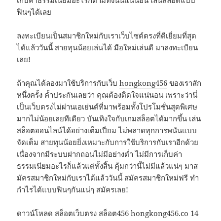
เก็บค่าธรรมเนียมอะไรก็ตามทั้งนั้นแน่นอน เล่นสล็อตแบบ
ฟินๆได้เลย
ลงทะเบียนเป็นสมาชิกใหม่กับเราเว็บไซต์ตรงที่ดีเยี่ยมที่สุด
ได้แล้ววันนี้ สายทุนน้อยเล่นได้ มือใหม่เล่นดี มาลงทะเบียน
เลย!
ถ้าคุณได้ลองมาใช้บริการกับเว็บ
hongkong456
ของเราสัก
หนึ่งครั้ง ค้ำประกันเลยว่า คุณต้องติดใจแน่นอน เพราะว่านี่
เป็นเว็บตรงไม่ผ่านเอเย่นต์ที่มาพร้อมทั้งโปรโมชั่นสุดพิเศษ
มากไม่น้อยเลยทีเดียว บันเทิงใจกับเกมสล็อตได้มากขึ้น เล่น
สล็อตออนไลน์ได้อย่างเต็มเปี่ยม ไม่พลาดทุกการพนันแบบ
จัดเต็ม สายทุนน้อยยิ่งเหมาะกับการใช้บริการกับเราอีกด้วย
เนื่องจากมีระบบฝากถอนไม่มีอย่างต่ำ ไม่มีการเก็บค่า
ธรรมเนียมอะไรก็แล้วแต่ทั้งสิ้น คุ้มกว่านี้ไม่มีแล้วแน่ๆ มาส
มัครสมาชิกใหม่กับเราได้แล้ววันนี้ สมัครสมาชิกใหม่ฟรี ทำ
กำไรได้แบบฟินๆกันแน่ๆ สมัครเลย!
ดาวน์โหลด สล็อตเว็บตรง สล็อต456 hongkong456.co 14