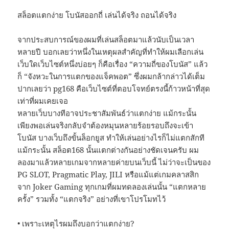
สล็อตแตกง่าย โบนัสออกถี่ เล่นได้จริง ถอนได้จริง
จากประสบการณ์ของผมที่เล่นสล็อตมาแล้วนับเป็นเวลา
หลายปี บอกเลยว่าหนึ่งในเหตุผลสำคัญที่ทำให้ผมเลือกเล่น
เว็บใดเว็บไซต์หนึ่งบ่อยๆ ก็คือเรื่อง “ความถี่ของโบนัส” แล้ว
ก็ “จังหวะในการแตกของแจ็คพอต” ซึ่งผมกล้ากล่าวได้เต็ม
ปากเลยว่า pg168 คือเว็บไซต์ที่ตอบโจทย์ตรงนี้ก้าวหน้าที่สุด
เท่าที่ผมเคยเจอ
หลายเว็บบางทีอาจประชาสัมพันธ์ว่าแตกง่าย แม้กระนั้น
เพียงพอเล่นจริงกลับจำต้องหมุนหลายร้อยรอบถึงจะเข้า
โบนัส บางเว็บถึงขั้นล็อกยูส ทำให้เล่นอย่างไรก็ไม่แตกสักที
แม้กระนั้น สล็อต168 นั้นแตกต่างกันอย่างชัดเจนครับ ผม
ลองมาแล้วหลายเกมจากหลายค่ายบนเว็บนี้ ไม่ว่าจะเป็นของ
PG SLOT, Pragmatic Play, JILI หรือแม้แต่เกมคลาสสิก
จาก Joker Gaming ทุกเกมที่ผมทดลองเล่นนั้น “แตกหลาย
ครั้ง” รวมทั้ง “แตกจริง” อย่างที่เขาโปรโมทไว้
• เพราะเหตุไรผมถึงบอกว่าแตกง่าย?