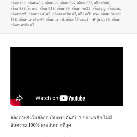
เมื่อ
หมู่
สล็อต168
,
สล็อต456
,
สล็อต66
,
สล็อต666
,
สล็อต777
,
สล็อต888
,
สล็อต888เว็บตรง
,
สล็อต918
,
สล็อต99
,
สล็อตlive22
,
สล็อตpg
,
สล็อตxo
,
สล็อตพุซซี่
,
สล็อตออนไลน์
,
สล็อตเครดิตฟรี
,
สล็อตเว็บตรง
,
สล็อตเว็บตรง
ป้าย
168
,
สล็อตเเครดิตฟรี
,
สล็อตแตกดี
,
สล็อตโจ๊กเกอร์
jinda55
,
สล็อต
,
กำกับ
สล็อตเครดิตฟรี
สล็อต168 เว็บสล็อต เว็บตรง อันดับ 1 ของเอเชีย ไม่มี
อันตราย 100% คนเล่นมากที่สุด