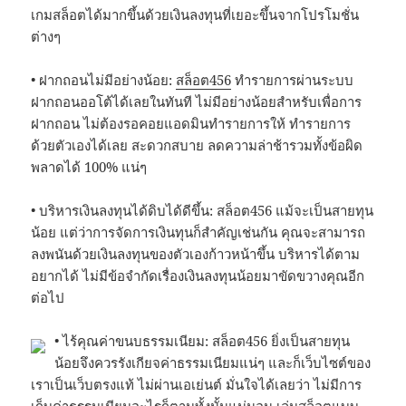
เกมสล็อตได้มากขึ้นด้วยเงินลงทุนที่เยอะขึ้นจากโปรโมชั่น
ต่างๆ
• ฝากถอนไม่มีอย่างน้อย:
สล็อต456
ทำรายการผ่านระบบ
ฝากถอนออโต้ได้เลยในทันที ไม่มีอย่างน้อยสำหรับเพื่อการ
ฝากถอน ไม่ต้องรอคอยแอดมินทำรายการให้ ทำรายการ
ด้วยตัวเองได้เลย สะดวกสบาย ลดความล่าช้ารวมทั้งข้อผิด
พลาดได้ 100% แน่ๆ
• บริหารเงินลงทุนได้ดิบได้ดีขึ้น: สล็อต456 แม้จะเป็นสายทุน
น้อย แต่ว่าการจัดการเงินทุนก็สำคัญเช่นกัน คุณจะสามารถ
ลงพนันด้วยเงินลงทุนของตัวเองก้าวหน้าขึ้น บริหารได้ตาม
อยากได้ ไม่มีข้อจำกัดเรื่องเงินลงทุนน้อยมาขัดขวางคุณอีก
ต่อไป
• ไร้คุณค่าขนบธรรมเนียม: สล็อต456 ยิ่งเป็นสายทุน
น้อยจึงควรรังเกียจค่าธรรมเนียมแน่ๆ และก็เว็บไซต์ของ
เราเป็นเว็บตรงแท้ ไม่ผ่านเอเย่นต์ มั่นใจได้เลยว่า ไม่มีการ