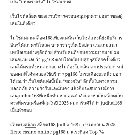
เป็น “เว็บตรงจริง” ไม่ใช่เอเย่นต์
เว็บไซต์สล็อต ของเราบริการครอบคลุมทุกความอยากของผู้
เล่นในที่เดียว
ไม่ใช่แค่เกมสล็อต168เพียงแค่นั้น เว็บไซต์แห่งนี้ยังมีบริการ
อื่นๆได้แก่ คาสิโนสด บาคาร่า รูเล็ต ยิงปลา และเกมแนว
เทเบิลเกมต่างๆอีกด้วย สำหรับคนที่ชอบความมากมาย ผม
เสนอแนะเลยว่า pg168 ตอบโจทย์แบบสุดๆสมัครครั้งเดียว
เล่นได้ครบทั้งหมดทุกอย่างไม่ต้องโยกเงิน จากประสบการณ์
ของผมที่ได้ทดลองใช้บริการ pg168 โกรธเคืองยะหนึ่ง บอก
ได้เลยว่าเว็บไซต์แห่งนี้เป็น “ของจริง” อีกทั้งในทางความ
ปลอดภัย ความยั่งยืนและมั่นคง แล้วก็ประสบการณ์การ
เล่นjudhai168ที่เหนือชั้น หากคุณกำลังมองหาเว็บสล็อตเว็บ
ตรงที่ครบเครื่องที่สุดในปี 2025 ผมการันตีได้ว่า judhai168
เป็นคำตอบ
เว็บตรง
สล็อต
สล็อต168 Judhai168.co 9 เมษายน 2025
Ilene casino online pg168 มาแรงที่สุด Top 74