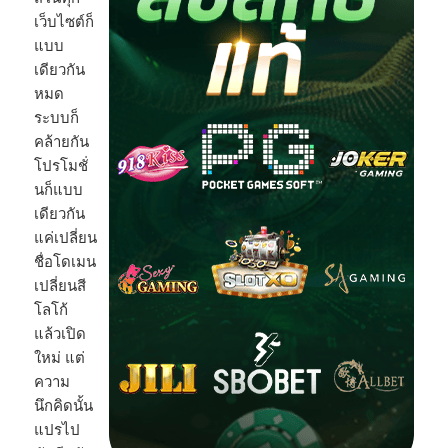
เว็บไซต์ก็
แบบ
เดียวกัน
หมด
ระบบก็
คล้ายกัน
โปรโมชั่
นก็แบบ
เดียวกัน
แค่เปลี่ยน
ชื่อโดเมน
เปลี่ยนสี
โลโก้
แล้วเปิด
ใหม่ แต่
ความ
นึกคิดนั้น
แปรไป