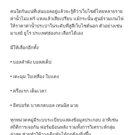
คนใดกันแน่ที่เล่นบอลอยู่แล้วจะรู้ดีว่าเว็บไซต์ไทยหลายราย
ค่าน้ำไม่แฟร์ แทงแล้วเสียเปรียบ แม้กระนั้น ศูนย์รวมเกมไพ่
ให้ราคาค่าน้ำประปาในระดับที่สูสีเว็บไซต์นอก ตัวอย่างเช่น
มาเลย์ ยูโร ประเทศฮ่องกง เลือกได้เอง
มีให้เลือกอีกทั้ง
• บอลลำพัง บอลสเต็ป
• เตะมุม ใบเหลือง ใบแดง
• ครึ่งแรก เต็มเวลา
• อีสปอร์ต บาสเกตบอล เทนนิส มวย
ทุกหมวดหมู่มีระบบระเบียบแสดงข้อมูลประกอบ อาทิเช่น
สถิติการเจอกัน ฟอร์มย้อนหลัง รวมทั้งการวิเคราะห์กลุ่ม
ล่าสุด ช่วยทำให้วางเดิมพันได้ถูกต้องยิ่งขึ้น