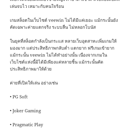
เล่นจบไว เหมาะกับคนใจร้อน
เกมสล็อตในเว็บไซต์ veewin ไม่ได้มีแค่เยอะ แม้กระนั้นยัง
คัดเฉพาะค่ายแตกจริง ระบบลื่น ไม่หลอกโบนัส
ในยุคที่สล็อตกำลังเป็นกระแส หลายเว็บอุตสาหะเพิ่มเกมให้
มองมาก แต่ประสิทธิภาพกลับต่ำ แตกยาก ฟรีเกมเข้ายาก
แม้กระนั้น veewin ไม่ได้ทำอย่างนั้น เนื่องจากเกมใน
เว็บไซต์แห่งนี้มิได้มีเพียงแค่หลายชิ้น แม้กระนั้นคัด
ประสิทธิภาพมาให้ด้วย
ค่ายที่เปิดให้เล่น อย่างเช่น
• PG Soft
• Joker Gaming
• Pragmatic Play