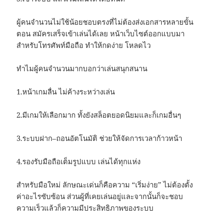
ผู้คนจำนวนไม่ใช้น้อยชอบตรงที่ไม่ต้องส่งเอกสารหลายขั้น
ตอน สมัครเสร็จเข้าเล่นได้เลย หน้าเว็บไซต์ออกแบบมา
สำหรับโทรศัพท์มือถือ ทำให้กดง่าย โหลดไว
ทำไมผู้คนจำนวนมากบอกว่าเล่นสนุกสนาน
1.หน้าเกมลื่น ไม่ค้างระหว่างเล่น
2.มีเกมให้เลือกมาก ทั้งยังสล็อตยอดนิยมและก็เกมอื่นๆ
3.ระบบฝาก–ถอนอัตโนมัติ ช่วยให้จัดการเวลาก้าวหน้า
4.รองรับมือถือเต็มรูปแบบ เล่นได้ทุกแห่ง
สำหรับมือใหม่ ลักษณะเด่นก็คือความ “เริ่มง่าย” ไม่ต้องตั้ง
ค่าอะไรซับซ้อน ส่วนผู้ที่เคยเล่นอยู่และจากนั้นก็จะชอบ
ความเร็วแล้วก็ความมีประสิทธิภาพของระบบ