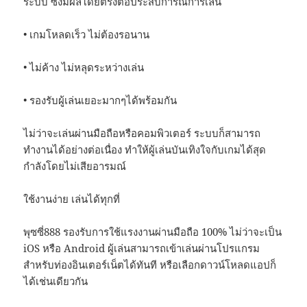
ระบบ ซึ่งมีผลโดยตรงต่อประสบการณ์การเล่น
• เกมโหลดเร็ว ไม่ต้องรอนาน
• ไม่ค้าง ไม่หลุดระหว่างเล่น
• รองรับผู้เล่นเยอะมากๆได้พร้อมกัน
ไม่ว่าจะเล่นผ่านมือถือหรือคอมพิวเตอร์ ระบบก็สามารถ
ทำงานได้อย่างต่อเนื่อง ทำให้ผู้เล่นบันเทิงใจกับเกมได้สุด
กำลังโดยไม่เสียอารมณ์
ใช้งานง่าย เล่นได้ทุกที่
พุซซี่888 รองรับการใช้แรงงานผ่านมือถือ 100% ไม่ว่าจะเป็น
iOS หรือ Android ผู้เล่นสามารถเข้าเล่นผ่านโปรแกรม
สำหรับท่องอินเตอร์เน็ตได้ทันที หรือเลือกดาวน์โหลดแอปก็
ได้เช่นเดียวกัน