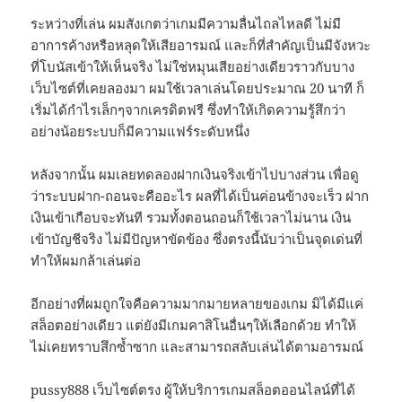
ระหว่างที่เล่น ผมสังเกตว่าเกมมีความลื่นไถลไหลดี ไม่มี
อาการค้างหรือหลุดให้เสียอารมณ์ และก็ที่สำคัญเป็นมีจังหวะ
ที่โบนัสเข้าให้เห็นจริง ไม่ใช่หมุนเสียอย่างเดียวราวกับบาง
เว็บไซต์ที่เคยลองมา ผมใช้เวลาเล่นโดยประมาณ 20 นาที ก็
เริ่มได้กำไรเล็กๆจากเครดิตฟรี ซึ่งทำให้เกิดความรู้สึกว่า
อย่างน้อยระบบก็มีความแฟร์ระดับหนึ่ง
หลังจากนั้น ผมเลยทดลองฝากเงินจริงเข้าไปบางส่วน เพื่อดู
ว่าระบบฝาก-ถอนจะคืออะไร ผลที่ได้เป็นค่อนข้างจะเร็ว ฝาก
เงินเข้าเกือบจะทันที รวมทั้งตอนถอนก็ใช้เวลาไม่นาน เงิน
เข้าบัญชีจริง ไม่มีปัญหาขัดข้อง ซึ่งตรงนี้นับว่าเป็นจุดเด่นที่
ทำให้ผมกล้าเล่นต่อ
อีกอย่างที่ผมถูกใจคือความมากมายหลายของเกม มิได้มีแค่
สล็อตอย่างเดียว แต่ยังมีเกมคาสิโนอื่นๆให้เลือกด้วย ทำให้
ไม่เคยทราบสึกซ้ำซาก และสามารถสลับเล่นได้ตามอารมณ์
pussy888 เว็บไซต์ตรง ผู้ให้บริการเกมสล็อตออนไลน์ที่ได้