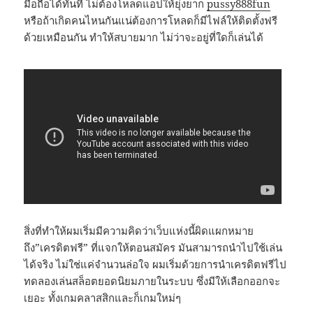
มือถือได้ทันที ไม่ต้องโหลดแอปให้ยุ่งยาก
pussy888fun
หรือถ้าเกิดคนไหนกันแน่ต้องการโหลดก็มีไฟล์ให้ติดตั้งฟรี
ด้วยเหมือนกัน ทำให้สบายมาก ไม่ว่าจะอยู่ที่ใดก็เล่นได้
สิ่งที่ทำให้ผมเริ่มมีความคิดว่าเว็บแห่งนี้ผิดแผกหมาย
ถึง”เครดิตฟรี” ที่แจกให้ตอนสมัคร มันสามารถนำไปใช้เล่น
ได้จริง ไม่ใช่แค่จำนวนล่อใจ ผมเริ่มด้วยการนำเครดิตฟรีไป
ทดลองเล่นสล็อตยอดนิยมภายในระบบ ซึ่งมีให้เลือกออกจะ
เยอะ ทั้งเกมคลาสสิกและก็เกมใหม่ๆ