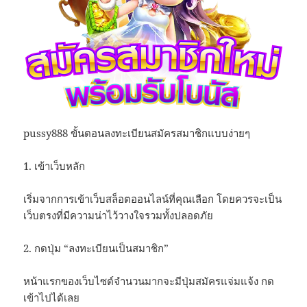
pussy888 ขั้นตอนลงทะเบียนสมัครสมาชิกแบบง่ายๆ
1. เข้าเว็บหลัก
เริ่มจากการเข้าเว็บสล็อตออนไลน์ที่คุณเลือก โดยควรจะเป็น
เว็บตรงที่มีความน่าไว้วางใจรวมทั้งปลอดภัย
2. กดปุ่ม “ลงทะเบียนเป็นสมาชิก”
หน้าแรกของเว็บไซต์จำนวนมากจะมีปุ่มสมัครแจ่มแจ้ง กด
เข้าไปได้เลย