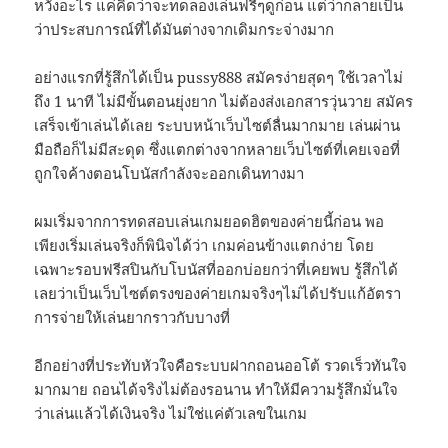
หวังอะไร แค่คิดว่าจะทดลองเล่นฟรีๆดูก่อน แต่ว่ากลายเป็น
ว่าประสบการณ์ที่ได้มันต่างจากเดิมกระจ่างมาก
อย่างแรกที่รู้สึกได้เป็น pussy888 สมัครง่ายสุดๆ ใช้เวลาไม่
ถึง 1 นาที ไม่มีขั้นตอนยุ่งยาก ไม่ต้องส่งเอกสารวุ่นวาย สมัคร
เสร็จเข้าเล่นได้เลย ระบบหน้าเว็บไซต์ลื่นมากมาย เล่นผ่าน
มือถือก็ไม่มีสะดุด ซึ่งแตกต่างจากหลายเว็บไซต์ที่เคยเจอที่
ถูกใจค้างตอนโบนัสกำลังจะออกเดินทางมา
ผมเริ่มจากการทดสอบเล่นเกมยอดฮิตของค่ายนี้ก่อน พอ
เพียงเริ่มเล่นจริงก็พินิจได้ว่า เกมค่อนข้างแตกง่าย โดย
เฉพาะรอบฟรีสปินกับโบนัสที่ออกบ่อยกว่าที่เคยพบ รู้สึกได้
เลยว่าเป็นเว็บไซต์ตรงของค่ายเกมจริงๆไม่ได้ปรับแก้อัตรา
การจ่ายให้เล่นยากราวกับบางที่
อีกอย่างที่ประทับหัวใจคือระบบฝากถอนออโต้ รวดเร็วทันใจ
มากมาย ถอนได้จริงไม่ต้องรอนาน ทำให้มีความรู้สึกมั่นใจ
ว่าเล่นแล้วได้เงินจริง ไม่ใช่แค่ตัวเลขในเกม