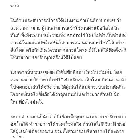
พอต
ในด้านประสบการณ์การใช้แรงงาน จำเป็นต้องบอกเลยว่า
สะดวกมากมาย ผู้เล่นสามารถเข้าใช้งานผ่านมือถือได้ใน
ทันที ทั้งยังระบบ iOS รวมทั้ง Android โดยไม่จำเป็นจำต้อง
ดาวน์โหลดแอปพลิเคชันก็สามารถเล่นผ่านเว็บไซต์ได้อย่าง
ลื่นไหล หรือถ้าเกิดใครอยากดาวน์โหลด ก็มีไฟล์ให้ติดตั้งฟรี
ใช้งานง่าย รองรับทุกเครื่องใช้ไม้สอย
นอกจากนั้น pussy888 ยังขึ้นชื่อลือชาเรื่องโปรโมชั่น โดย
เฉพาะอย่างยิ่ง “เครดิตฟรี” สำหรับสมาชิกใหม่ ที่สามารถนำ
ไปทดสอบเล่นได้จริง ช่วยให้ผู้เล่นได้สัมผัสระบบก่อนตัดสิน
ใจฝากเงินจริง ซึ่งถือได้ว่าจุดเด่นเป็นอย่างมากสำหรับมือ
ใหม่ที่ยังไม่มั่นใจ
ระบบฝาก-ถอนก็นับว่าเป็นอีกหนึ่งจุดเด่น เพราะรองรับระบบ
อัตโนมัติ ทำรายการได้รวดเร็วทันใจ ด้านในไม่กี่วินาที ช่วย
ให้ผู้เล่นไม่ต้องรอนาน รวมทั้งสามารถบริหารรายได้สะดวก