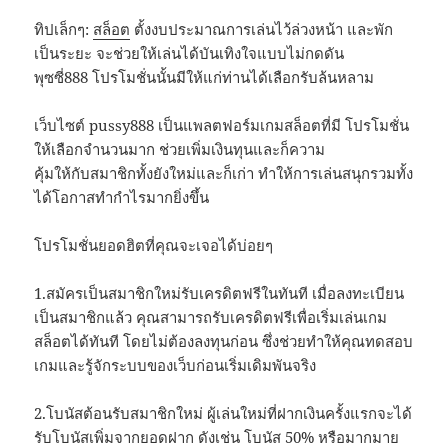
ทิปเล็กๆ:
สล็อต
ตั้งงบประมาณการเล่นไว้ล่วงหน้า และพัก
เป็นระยะ จะช่วยให้เล่นได้บันเทิงใจแบบไม่กดดัน
พุซซี่888 โปรโมชั่นนั้นมีให้แก่ท่านได้เลือกรับล้นหลาม
เว็บไซต์ pussy888 เป็นแพลตฟอร์มเกมสล็อตที่มี โปรโมชั่น
ให้เลือกจำนวนมาก ช่วยเพิ่มเงินทุนและก็ความ
คุ้มให้กับสมาชิกทั้งยังใหม่และก็เก่า ทำให้การเล่นสนุกรวมทั้ง
ได้โอกาสทำกำไรมากยิ่งขึ้น
โปรโมชั่นยอดฮิตที่คุณจะเจอได้บ่อยๆ
1.สมัครเป็นสมาชิกใหม่รับเครดิตฟรีในทันที เมื่อลงทะเบียน
เป็นสมาชิกแล้ว คุณสามารถรับเครดิตฟรีเพื่อเริ่มเล่นเกม
สล็อตได้ทันที โดยไม่ต้องลงทุนก่อน ซึ่งช่วยทำให้คุณทดสอบ
เกมและรู้จักระบบของเว็บก่อนเริ่มเดิมพันจริง
2.โบนัสต้อนรับสมาชิกใหม่ ผู้เล่นใหม่ที่ฝากเงินครั้งแรกจะได้
รับโบนัสเพิ่มจากยอดฝาก ดังเช่น โบนัส 50% หรือมากมาย