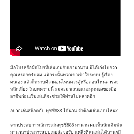
มือโปรหรือมือโปรที่เล่นเกมกับเรามานาน มิได้เก่งไปกว่า
คุณหรอกครับผม แม้กระนั้นพวกเขาเข้าใจระบบ รู้เรื่อง
ตนเอง แล้วก็ทราบดีว่าตอนไหนควรสู้หรือตอนไหนควรจะ
หลีกเลี่ยง ในบทความนี้ ผมจะมาเสนอแนะมุมมองของมือ
อาชีพก่อนเริ่มเล่นที่จะช่วยให้ท่านไม่พลาดอีก
อยากเล่นสล็อตกับ พุซซี่888 ได้นาน จำต้องเล่นแบบไหน?
จากประสบการณ์การเล่นพุซซี่888 มานาน ผมเห็นนักเดิมพัน
มานานาประการแบบเลยล่ะขอรับ แต่สิ่งที่คนเล่นได้นานๆมี