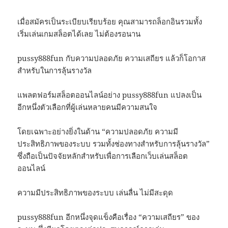
เมื่อสมัครเป็นระเบียบเรียบร้อย คุณสามารถล็อกอินรวมทั้ง
เริ่มเล่นเกมสล็อตได้เลย ไม่ต้องรอนาน
pussy888fun กับความปลอดภัย ความเสถียร แล้วก็โอกาส
สำหรับในการลุ้นรางวัล
แพลตฟอร์มสล็อตออนไลน์อย่าง pussy888fun แปลงเป็น
อีกหนึ่งตัวเลือกที่ผู้เล่นหลายคนมีความสนใจ
โดยเฉพาะอย่างยิ่งในด้าน “ความปลอดภัย ความมี
ประสิทธิภาพของระบบ รวมทั้งช่องทางสำหรับการลุ้นรางวัล”
ซึ่งถือเป็นปัจจัยหลักสำหรับเพื่อการเลือกเว็บเล่นสล็อต
ออนไลน์
ความมีประสิทธิภาพของระบบ เล่นลื่น ไม่มีสะดุด
pussy888fun อีกหนึ่งจุดแข็งคือเรื่อง “ความเสถียร” ของ