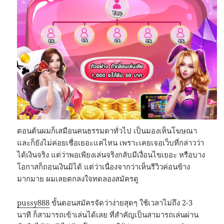
ตอนต้นผมก็เสมือนคนธรรมดาทั่วไป เป็นมองเห็นโฆษณา
และก็ยังไม่ค่อยเชื่อเยอะแค่ไหน เพราะเคยเจอเว็บที่กล่าวว่า
ได้เงินจริง แต่ว่าพอเพียงเล่นจริงกลับมีเงื่อนไขเยอะ หรือบาง
โอกาสก็ถอนเงินมิได้ แต่ว่าเนื่องจากว่าเห็นรีวิวค่อนข้าง
มากมาย ผมเลยตกลงใจทดลองสมัครดู
pussy888
ขั้นตอนสมัครจัดว่าง่ายสุดๆ ใช้เวลาไม่ถึง 2-3
นาที ก็สามารถเข้าเล่นได้เลย ที่สำคัญเป็นสามารถเล่นผ่าน