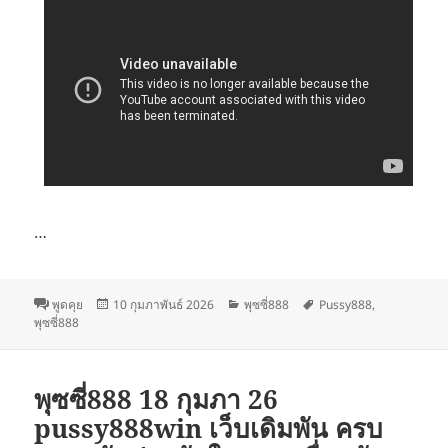
…
รูป
เขียน
หมวด
ป้าย
พูดคุย
10 กุมภาพันธ์ 2026
พุซซี่888
Pussy888
,
แบบ
เมื่อ
หมู่
กำกับ
พุซซี่888
เรื่อง
พุซซี่888 18 กุมภา 26
pussy888win เว็บเดิมพัน ครบ