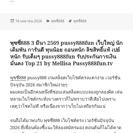
เขียน
หมวด
ป้าย
16 เมษายน 2026
พุซซี่888
พุซซี่888
เมื่อ
หมู่
กำกับ
พุซซี่888 3 มีนา 2569 pussy888fun เว็บใหญ่ นัก
เดิมพัน การันตี ทุนน้อย ถอนหนัก ลิขสิทธิ์แท้ เปย์
หนัก รับเต็มๆ pussy888fun รับประกันการเงิน
มั่นคง Top 21 by Mellisa Pussy888fun.tv
พุซซี่888
pussy888 เกมสล็อตเว็บไซต์ตรงแตกง่าย เวอร์ชั่น
ปัจจุบัน 2026 สมาชิกใหม่ง่ายๆ
ผมเคยเป็นอีกคนหนึ่งที่ชอบเล่นสล็อตแบบลองถูกลองผิด เล่น
หลายเว็บไซต์กระทั่งบางคราวก็ไม่ทราบว่าที่เสียไปเพราะ
เหตุว่าโชคไม่ดี หรือเนื่องจากว่าเว็บไม่เสถียรกันแน่
จนถึงได้มาพบกับ พุซซี่888 เว็บไซต์ตรง เวอร์ชั่นปัจจุบัน
2026 ที่เพื่อนพ้องชี้แนะให้ลองสมัครมอง ตอนต้นก็ไม่ได้คาด