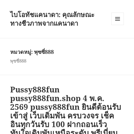
ไบโอทัชแคนาดา: คุณลักษณะ
ทางชีวภาพจากแคนาดา
เมนู
และวิด
เจ็ต
หมวดหมู่:
พุซซี่888
พุซซี่888
Pussy888fun
pussy888fun.shop 4 พ.ค.
2569 pussy888fun ยินดีต้อนรับ
เข้าสู่ เว็บเดิมพัน ครบวงจร เช็ค
อินทุกวันรับ 100 ฝากถอนเร็ว
ทันใจเดิมพันเหนือระดับ พรีเมี่ยม