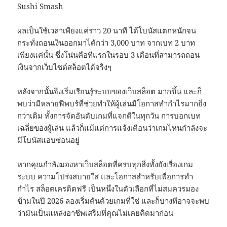
Sushi Smash
ผลเป็นใช้เวลาเพียงแค่ราว 20 นาที ได้โบนัสแตกหนักจน
กระทั่งถอนเงินออกมาได้กว่า 3,000 บาท จากเบท 2 บาท
เพียงแค่นั้น ซึ่งโน่นคือทีแรกในรอบ 3 เดือนที่สามารถถอน
เงินจากเว็บไซต์สล็อตได้จริงๆ
หลังจากนั้นจึงเริ่มเรียนรู้ระบบของเว็บสล็อต มากขึ้น และก็
พบว่ามีหลายฟีพบร์ที่ช่วยทำให้ผู้เล่นมีโอกาสทำกำไรมากยิ่ง
กว่าเดิม ทั้งการจัดอันดับเกมที่แจกดีในทุกวัน การบอกเบท
เฉลี่ยของผู้เล่น แล้วก็แม้แต่การแจ้งเตือนว่าเกมไหนกำลังจะ
มีโบนัสแอบซ่อนอยู่
หากคุณกำลังมองหาเว็บสล็อตที่ครบทุกสิ่งทั้งยังเรื่องเกม
ระบบ ความโปร่งสบายใส และโอกาสสำหรับเพื่อการทำ
กำไร สล็อตเครดิตฟรี เป็นหนึ่งในตัวเลือกที่ไม่สมควรมอง
ข้ามในปี 2026 ลองเริ่มต้นด้วยเกมที่ใช่ และก็บางทีอาจจะพบ
ว่ามันเป็นแหล่งอาชีพเสริมที่คุณไม่เคยคิดมาก่อน