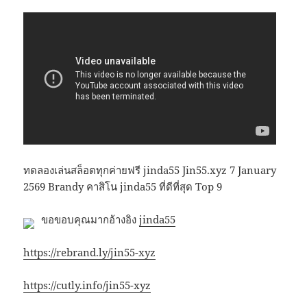
ทดลองเล่นสล็อตทุกค่ายฟรี jinda55 Jin55.xyz 7 January
2569 Brandy คาสิโน jinda55 ที่ดีที่สุด Top 9
ขอขอบคุณมากอ้างอิง
jinda55
https://rebrand.ly/jin55-xyz
https://cutly.info/jin55-xyz