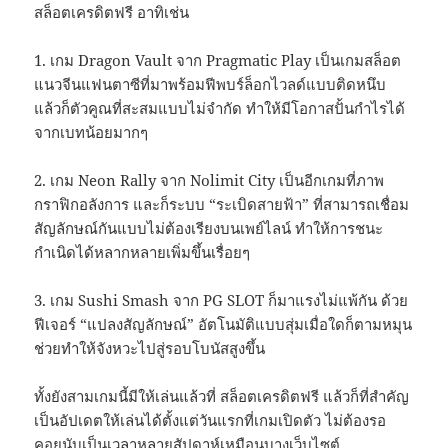
สล็อตเครดิตฟรี อาทิเช่น
1. เกม Dragon Vault จาก Pragmatic Play เป็นเกมสล็อต
แนวจีนแฟนตาซีที่มาพร้อมฟีพบร์ล็อกไวลด์แบบติดหนึบ
แล้วก็ตัวคูณที่สะสมแบบไม่จำกัด ทำให้มีโอกาสปั้นกำไรได้
จากเบทน้อยมากๆ
2. เกม Neon Rally จาก Nolimit City เป็นอีกเกมที่ภาพ
กราฟิกอลังการ และก็ระบบ “ระเบิดสายฟ้า” ที่สามารถเชื่อม
สัญลักษณ์กันแบบไม่ต้องเรียงบนเพย์ไลน์ ทำให้การชนะ
กำเนิดได้หลากหลายเพิ่มขึ้นเรื่อยๆ
3. เกม Sushi Smash จาก PG SLOT ก็มาแรงไม่แพ้กัน ด้วย
ฟีเจอร์ “แปลงสัญลักษณ์” อัตโนมัติแบบสุ่มเมื่อใดก็ตามหมุน
ช่วยทำให้จังหวะไปสู่รอบโบนัสสูงขึ้น
ทั้งยังสามเกมนี้มีให้เล่นแล้วที่ สล็อตเครดิตฟรี แล้วก็ที่สำคัญ
เป็นอัปเดตให้เล่นได้ตั้งแต่วันแรกที่เกมเปิดตัว ไม่ต้องรอ
คอยนับเป็นเวลาหลายสัปดาห์เหมือนบางเว็บไซต์