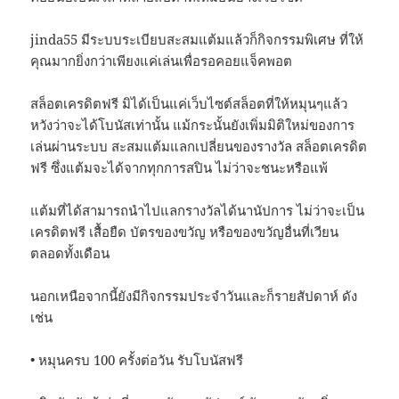
jinda55 มีระบบระเบียบสะสมแต้มแล้วก็กิจกรรมพิเศษ ที่ให้
คุณมากยิ่งกว่าเพียงแค่เล่นเพื่อรอคอยแจ็คพอต
สล็อตเครดิตฟรี มิได้เป็นแค่เว็บไซต์สล็อตที่ให้หมุนๆแล้ว
หวังว่าจะได้โบนัสเท่านั้น แม้กระนั้นยังเพิ่มมิติใหม่ของการ
เล่นผ่านระบบ สะสมแต้มแลกเปลี่ยนของรางวัล สล็อตเครดิต
ฟรี ซึ่งแต้มจะได้จากทุกการสปิน ไม่ว่าจะชนะหรือแพ้
แต้มที่ได้สามารถนำไปแลกรางวัลได้นานัปการ ไม่ว่าจะเป็น
เครดิตฟรี เสื้อยืด บัตรของขวัญ หรือของขวัญอื่นที่เวียน
ตลอดทั้งเดือน
นอกเหนือจากนี้ยังมีกิจกรรมประจำวันและก็รายสัปดาห์ ดัง
เช่น
• หมุนครบ 100 ครั้งต่อวัน รับโบนัสฟรี