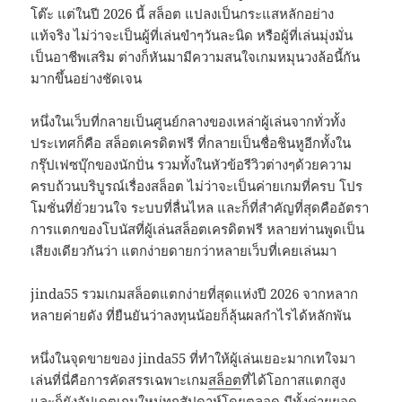
โต๊ะ แต่ในปี 2026 นี้ สล็อต แปลงเป็นกระแสหลักอย่าง
แท้จริง ไม่ว่าจะเป็นผู้ที่เล่นขำๆวันละนิด หรือผู้ที่เล่นมุ่งมั่น
เป็นอาชีพเสริม ต่างก็หันมามีความสนใจเกมหมุนวงล้อนี้กัน
มากขึ้นอย่างชัดเจน
หนึ่งในเว็บที่กลายเป็นศูนย์กลางของเหล่าผู้เล่นจากทั่วทั้ง
ประเทศก็คือ สล็อตเครดิตฟรี ที่กลายเป็นชื่อชินหูอีกทั้งใน
กรุ๊ปเฟซบุ๊กของนักปั่น รวมทั้งในหัวข้อรีวิวต่างๆด้วยความ
ครบถ้วนบริบูรณ์เรื่องสล็อต ไม่ว่าจะเป็นค่ายเกมที่ครบ โปร
โมชั่นที่ยั่วยวนใจ ระบบที่ลื่นไหล และก็ที่สำคัญที่สุดคืออัตรา
การแตกของโบนัสที่ผู้เล่นสล็อตเครดิตฟรี หลายท่านพูดเป็น
เสียงเดียวกันว่า แตกง่ายดายกว่าหลายเว็บที่เคยเล่นมา
jinda55 รวมเกมสล็อตแตกง่ายที่สุดแห่งปี 2026 จากหลาก
หลายค่ายดัง ที่ยืนยันว่าลงทุนน้อยก็ลุ้นผลกำไรได้หลักพัน
หนึ่งในจุดขายของ jinda55 ที่ทำให้ผู้เล่นเยอะมากเทใจมา
เล่นที่นี่คือการคัดสรรเฉพาะเกม
สล็อต
ที่ได้โอกาสแตกสูง
และก็ยังอัปเดตเกมใหม่ทุกสัปดาห์โดยตลอด มีทั้งค่ายยอด