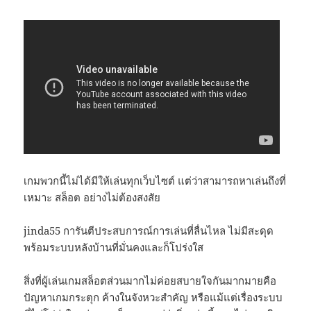
เกมพวกนี้ไม่ได้มีให้เล่นทุกเว็บไซต์ แต่ว่าสามารถหาเล่นถึงที่
เหมาะ สล็อต อย่างไม่ต้องสงสัย
jinda55 การันตีประสบการณ์การเล่นที่ลื่นไหล ไม่มีสะดุด
พร้อมระบบหลังบ้านที่มั่นคงและก็โปร่งใส
สิ่งที่ผู้เล่นเกมสล็อตส่วนมากไม่ค่อยสบายใจกันมากมายคือ
ปัญหาเกมกระตุก ค้างในจังหวะสำคัญ หรือแม้แต่เรื่องระบบ