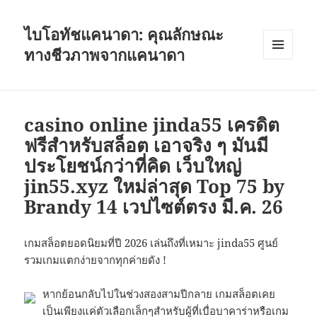
ไบโอทัชแคนาดา: คุณลักษณะ
ทางชีวภาพจากแคนาดา
เมนู
และวิด
เจ็ต
casino online jinda55 เครดิต
ฟรีสำหรับสล็อต เอาจริง ๆ มันมี
ประโยชน์กว่าที่คิด เว็บใหญ่
jin55.xyz ใหม่ล่าสุด Top 75 by
Brandy 14 เวปไซต์ตรง มี.ค. 26
เกมสล็อตยอดนิยมที่ปี 2026 เล่นถึงที่เหมาะ jinda55 ศูนย์
รวมเกมแตกง่ายจากทุกค่ายดัง !
หากย้อนกลับไปในช่วงสองสามปีกลาย เกมสล็อตเคย
เป็นเพียงแค่ตัวเลือกเล็กๆสำหรับผู้ที่เบื่อบาคาร่าหรือเกม