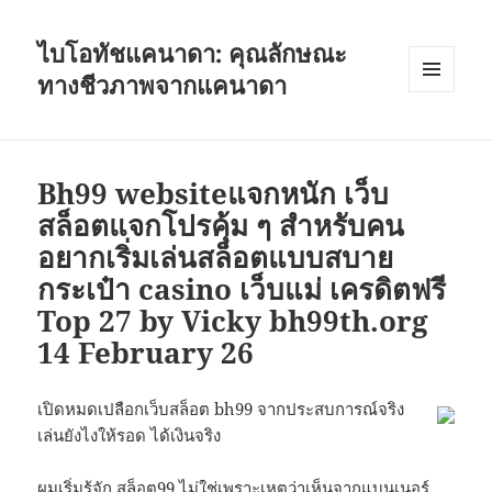
ไบโอทัชแคนาดา: คุณลักษณะ
ทางชีวภาพจากแคนาดา
เมนู
และวิด
เจ็ต
Bh99 websiteแจกหนัก เว็บ
สล็อตแจกโปรคุ้ม ๆ สำหรับคน
อยากเริ่มเล่นสล็อตแบบสบาย
กระเป๋า casino เว็บแม่ เครดิตฟรี
Top 27 by Vicky bh99th.org
14 February 26
เปิดหมดเปลือกเว็บสล็อต bh99 จากประสบการณ์จริง
เล่นยังไงให้รอด ได้เงินจริง
ผมเริ่มรู้จัก สล็อต99 ไม่ใช่เพราะเหตุว่าเห็นจากแบนเนอร์