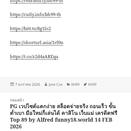
https://rebrand.ly/bh99-th
https://cutly.info/bh99-th
https://bitt.to/8g1lo2
https://shorturl.asia/1rf0n
https://t.co/z2d4aAREqa
เขียน
ผู้
หมวด
ป้าย
7 มกราคม 2026
Jose Cox
bh99
bh99
เมื่อ
เขียน
หมู่
กำกับ
แนะแนว
ก่อนหน้า
เรื่อง
PG เวปไซต์แตกง่าย สล็อตจ่ายจริง ถอนเร็ว ขั้น
เรื่อง
ต่ำเบา มือใหม่ก็เล่นได้ คาสิโน เว็บแม่ เครดิตฟรี
ก่อน
Top 89 by Alfred funny18.world 14 FEB
หน้า:
2026