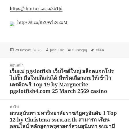
https://shorturl.asia/2b1Jd
https://t.co/KZ0Wl2v2xM
เขียน
ผู้
หมวด
ป้าย
29 มกราคม 2026
Jose Cox
fullslotpg
สล็อต
เมื่อ
เขียน
หมู่
กำกับ
แนะแนว
ก่อนหน้า
เรื่อง
เว็บแม่ pgslotfish เว็บไซต์ใหญ่ สล็อตแจกโปร
เรื่อง
ไม่กั๊ก มือใหม่ก็เล่นได้ มีทริคเลือกเกมให้เข้าไว
ก่อน
เครดิตฟรี Top 19 by Marguerite
หน้า:
pgslotfish4.com 25 March 2569 casino
ต่อไป
สวนสุนันทา มหาวิทยาลัยราชภัฏครูอันดับ 1 Top
เรื่อง
12 by Christena ssru.ac.th สามารถ เรียน
ต่อ
ออนไลน์ หลักสูตรครุศาสตร์สวนสุนันทา จบมามี
ไป: