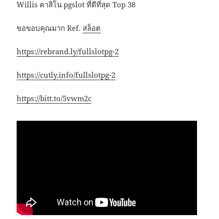
Willis คาสิโน pgslot ที่ดีที่สุด Top 38
ขอขอบคุณมาก Ref.
สล็อต
https://rebrand.ly/fullslotpg-2
https://cutly.info/fullslotpg-2
https://bitt.to/5vwm2c