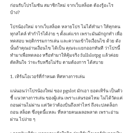
ก่อนรับโปรโมชัน สมาชิกใหม่ จากเว็บสล็อต ต้องรู้อะไร
บ้าง?
โปรน้องใหม่ จากเว็บสล็อต หลายโปร ไม่ได้ทำมา ให้ทุกคน
ทุกสไตล์ ทำกำไรได้ง่าย ๆ ตั้งแต่แรก เพราะมันมักถูกทำ เพื่อ
ทดสอบ พฤติกรรมการเล่น และความเข้าใจเงื่อนไข ด้วย ดัง
นั้นถ้าคุณอ่านเงื่อนไข ได้เป็น คุณจะแยกออกทันที ว่าโปรนี้
ทำมาเพื่อทดลอง หรือทำมาให้คุ้มจริง fullslotpg แล้วค่อย
ตัดสินใจ ว่าจะรับหรือไม่รับ ตามต้องการ ได้สบาย
1. เทิร์นโอเวอร์ที่กำหนด ทิศทางการเล่น
แน่นอนว่าโปรน้องใหม่ ของ pgslot มักเอา ยอดเทิร์น เป็นตัว
ชี้ แนวทางการเล่น ของผู้เล่น เพราะเล่นรอดไหม ไม่ได้วัดแค่
ถอนผ่านไม่ผ่าน แต่วัดว่าต้องปั่นถึงเท่าไหร่ ถึงจะปลดล็อก
ถอน สล็อต ซึ่งจุดนี้แหละ ที่หลายคนเผลอพลาด เพราะอ่าน
ผ่าน ไปง่าย ๆ