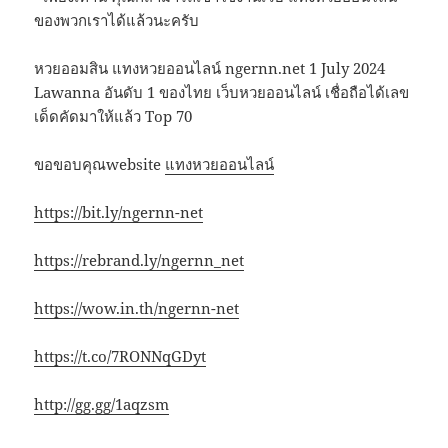
ของพวกเราได้แล้วนะครับ
หวยออมสิน แทงหวยออนไลน์ ngernn.net 1 July 2024
Lawanna อันดับ 1 ของไทย เว็บหวยออนไลน์ เชื่อถือได้เลข
เด็ดคัดมาให้แล้ว Top 70
ขอขอบคุณwebsite
แทงหวยออนไลน์
https://bit.ly/ngernn-net
https://rebrand.ly/ngernn_net
https://wow.in.th/ngernn-net
https://t.co/7RONNqGDyt
http://gg.gg/1aqzsm