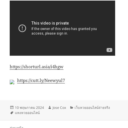
https://shorturl.asia/i4hgw
https://cutt.ly/Neewyul7
เขียน
ผู้
หมวด
10 พฤษภาคม 2024
Jose Cox
เว็บหวยออนไลน์จ่ายจริง
เมื่อ
ป้าย
เขียน
หมู่
แทงหวยออนไลน์
กำกับ
แนะแนว