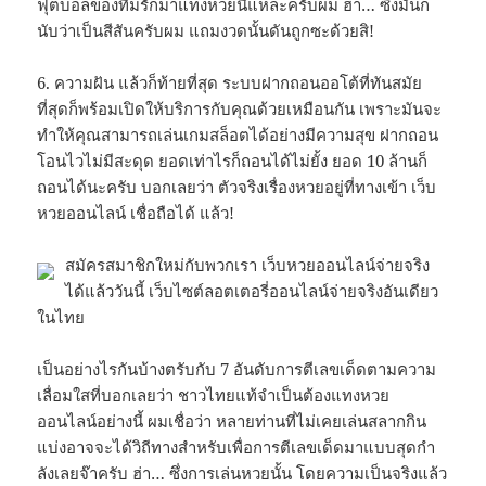
ฟุตบอลของทีมรักมาแทงหวยนี่แหละครับผม ฮ่า… ซึ่งมันก็
นับว่าเป็นสีสันครับผม แถมงวดนั้นดันถูกซะด้วยสิ!
6. ความฝัน แล้วก็ท้ายที่สุด ระบบฝากถอนออโต้ที่ทันสมัย
ที่สุดก็พร้อมเปิดให้บริการกับคุณด้วยเหมือนกัน เพราะมันจะ
ทำให้คุณสามารถเล่นเกมสล็อตได้อย่างมีความสุข ฝากถอน
โอนไวไม่มีสะดุด ยอดเท่าไรก็ถอนได้ไม่ยั้ง ยอด 10 ล้านก็
ถอนได้นะครับ บอกเลยว่า ตัวจริงเรื่องหวยอยู่ที่ทางเข้า เว็บ
หวยออนไลน์ เชื่อถือได้ แล้ว!
สมัครสมาชิกใหม่กับพวกเรา เว็บหวยออนไลน์จ่ายจริง
ได้แล้ววันนี้ เว็บไซต์ลอตเตอรี่ออนไลน์จ่ายจริงอันเดียว
ในไทย
เป็นอย่างไรกันบ้างตรับกับ 7 อันดับการตีเลขเด็ดตามความ
เลื่อมใสที่บอกเลยว่า ชาวไทยแท้จำเป็นต้องแทงหวย
ออนไลน์อย่างนี้ ผมเชื่อว่า หลายท่านที่ไม่เคยเล่นสลากกิน
แบ่งอาจจะได้วิถีทางสำหรับเพื่อการตีเลขเด็ดมาแบบสุดกำ
ลังเลยจ๊าครับ ฮ่า… ซึ่งการเล่นหวยนั้น โดยความเป็นจริงแล้ว