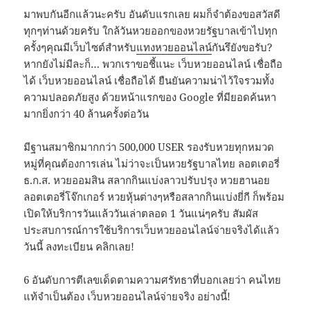
มาพบกันอีกแล้วนะครับ อันดับแรกเลย ผมก็จำต้องขอสวัสดี
ทุกๆท่านด้วยครับ ใกล้วันหวยออกของหวยรัฐบาลเข้าไปทุก
ครั้งๆคุณมีเว็บไซต์สำหรับ
แทงหวยออนไลน์
กันรึยังขอรับ?
หากยังไม่มีละก็… พวกเราขอชี้แนะ เว็บหวยออนไลน์ เชื่อถือ
ได้ เว็บหวยออนไลน์ เชื่อถือได้ ยืนยันความน่าไว้ใจรวมทั้ง
ความปลอดภัยสูง ด้วยหน้าแรกของ Google ที่มียอดค้นหา
มากยิ่งกว่า 40 ล้านครั้งต่อวัน
มีฐานสมาชิกมากกว่า 500,000 USER รองรับหวยทุกหมวด
หมู่ที่คุณต้องการเล่น ไม่ว่าจะเป็นหวยรัฐบาลไทย ลอตเตอรี่
ธ.ก.ส. หวยออมสิน สลากกินแบ่งลาวปรับปรุง หวยฮานอย
ลอตเตอรี่โจ๊กเกอร์ หวยหุ้นต่างๆหรือสลากกินแบ่งยี่กี ก็พร้อม
เปิดให้บริการวันแล้ววันเล่าตลอด 1 วันแน่ๆครับ สัมผัส
ประสบการณ์การใช้บริการเว็บหวยออนไลน์จ่ายจริงได้แล้ว
วันนี้ ลงทะเบียน คลิกเลย!
6 อันดับการตีเลขเด็ดตามความศรัทธาที่บอกเลยว่า คนไทย
แท้จำเป็นต้อง เว็บหวยออนไลน์จ่ายจริง อย่างนี้!