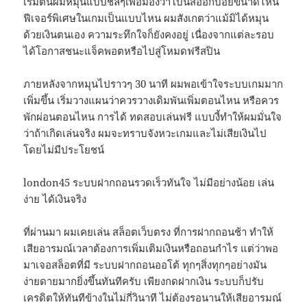
เริ่มต้นผมหมุนแบบชิลๆเพื่อมองว่าโบนัสออกบ่อยขนาดไหน
ฟีเจอร์พิเศษในเกมเป็นแบบไหน ผมสังเกตว่าแม้มิได้หมุน
ด้วยเงินตนเอง ความระทึกใจก็ยังคงอยู่ เนื่องจากแต่ละรอบ
ได้โอกาสชนะแจ็คพอตหรือไปสู่โหมดฟรีสปิน
ภายหลังจากหมุนไปราวๆ 30 นาที ผมพอเข้าใจระบบเกมมาก
เพิ่มขึ้น เริ่มวางแผนว่าควรวางเดิมพันเพิ่มตอนไหน หรือควร
พักผ่อนตอนไหน การได้ ทดสอบเล่นฟรี แบบงี้ทำให้ผมมั่นใจ
ว่าถ้าเกิดเล่นจริง ผมจะทราบจังหวะเกมและไม่เสียเงินไป
โดยไม่มีประโยชน์
london45 ระบบฝากถอนรวดเร็วทันใจ ไม่มีอย่างน้อย เล่น
ง่าย ได้เงินจริง
ที่ผ่านมา ผมเคยเล่น สล็อตเว็บตรง ที่การฝากถอนช้า ทำให้
เสียอารมณ์เวลาต้องการเพิ่มเติมเงินหรือถอนกำไร แต่ว่าพอ
มาเจอสล็อตที่มี ระบบฝากถอนออโต้ ทุกๆสิ่งทุกๆอย่างมัน
ง่ายดายมากยิ่งขึ้นทันทีครับ เพียงกดฝากเงิน ระบบก็ปรับ
เครดิตให้ทันทีข้างในไม่กี่วินาที ไม่ต้องรอนานให้เสียอารมณ์