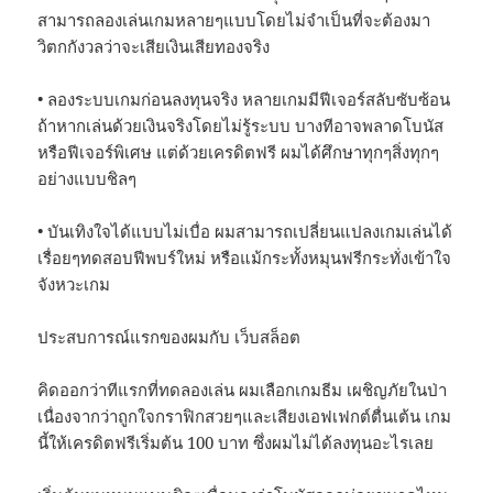
สามารถลองเล่นเกมหลายๆแบบโดยไม่จำเป็นที่จะต้องมา
วิตกกังวลว่าจะเสียเงินเสียทองจริง
• ลองระบบเกมก่อนลงทุนจริง หลายเกมมีฟีเจอร์สลับซับซ้อน
ถ้าหากเล่นด้วยเงินจริงโดยไม่รู้ระบบ บางทีอาจพลาดโบนัส
หรือฟีเจอร์พิเศษ แต่ด้วยเครดิตฟรี ผมได้ศึกษาทุกๆสิ่งทุกๆ
อย่างแบบชิลๆ
• บันเทิงใจได้แบบไม่เบื่อ ผมสามารถเปลี่ยนแปลงเกมเล่นได้
เรื่อยๆทดสอบฟีพบร์ใหม่ หรือแม้กระทั้งหมุนฟรีกระทั่งเข้าใจ
จังหวะเกม
ประสบการณ์แรกของผมกับ เว็บสล็อต
คิดออกว่าทีแรกที่ทดลองเล่น ผมเลือกเกมธีม เผชิญภัยในป่า
เนื่องจากว่าถูกใจกราฟิกสวยๆและเสียงเอฟเฟกต์ตื่นเต้น เกม
นี้ให้เครดิตฟรีเริ่มต้น 100 บาท ซึ่งผมไม่ได้ลงทุนอะไรเลย