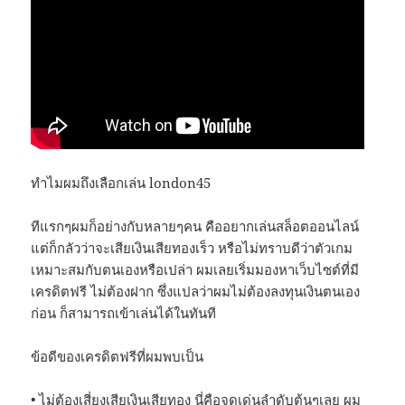
ทำไมผมถึงเลือกเล่น london45
ทีแรกๆผมก็อย่างกับหลายๆคน คืออยากเล่นสล็อตออนไลน์
แต่ก็กลัวว่าจะเสียเงินเสียทองเร็ว หรือไม่ทราบดีว่าตัวเกม
เหมาะสมกับตนเองหรือเปล่า ผมเลยเริ่มมองหาเว็บไซต์ที่มี
เครดิตฟรี ไม่ต้องฝาก ซึ่งแปลว่าผมไม่ต้องลงทุนเงินตนเอง
ก่อน ก็สามารถเข้าเล่นได้ในทันที
ข้อดีของเครดิตฟรีที่ผมพบเป็น
• ไม่ต้องเสี่ยงเสียเงินเสียทอง นี่คือจุดเด่นลำดับต้นๆเลย ผม