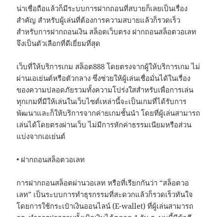
น่าเชื่อถือแล้วก็มีระบบการฝากถอนที่สบายก็เลยเป็นเรื่อง
สำคัญ สำหรับผู้เล่นที่ต้องการความสบายแล้วก็รวดเร็ว
สำหรับการฝากถอนเงิน สล็อตเว็บตรง ฝากถอนสล็อตวอเลท
จึงเป็นตัวเลือกที่ดีเยี่ยมที่สุด
เว็บที่ให้บริการเกม สล็อต888 โดยตรงจากผู้ให้บริการเกม ไม่
ผ่านเอเย่นต์หรือตัวกลาง ซึ่งช่วยให้ผู้เล่นเชื่อมั่นได้ในเรื่อง
ของความปลอดภัยรวมทั้งความโปร่งใสสำหรับเพื่อการเล่น
ทุกเกมที่มีให้เล่นในเว็บไซต์เหล่านี้จะเป็นเกมที่ได้รับการ
พัฒนาและก็ให้บริการจากค่ายเกมชั้นนำ โดยที่ผู้เล่นสามารถ
เล่นได้โดยตรงผ่านเว็บ ไม่มีการหักค่าธรรมเนียมหรือส่วน
แบ่งจากเอเย่นต์
• ฝากถอนสล็อตวอเลท
การฝากถอนสล็อตผ่านวอเลท หรือที่เรียกกันว่า “สล็อตวอ
เลท” เป็นระบบการทำธุรกรรมที่สะดวกแล้วก็รวดเร็วทันใจ
โดยการใช้กระเป๋าเงินออนไลน์ (E-wallet) ที่ผู้เล่นสามารถ