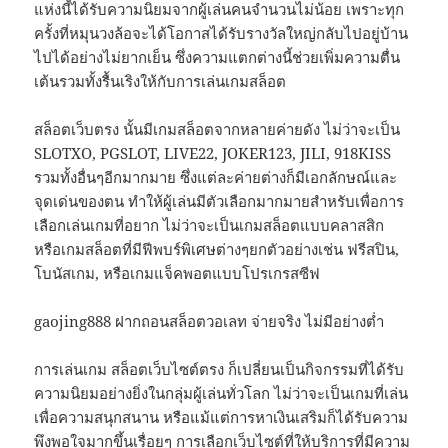
แห่งนี้ได้รับความนิยมจากผู้เล่นคนจำนวนไม่น้อย เพราะทุก
ครั้งที่หมุนวงล้อจะได้โอกาสได้รับรางวัลใหญ่กลับไปอยู่บ้าน
ไปได้อย่างไม่ยากเย็น ซึ่งความแตกต่างนี้ช่วยเพิ่มความตื่น
เต้นรวมทั้งรื้นเริงให้กับการเล่นเกมสล็อต
สล็อตเว็บตรง นั้นมีเกมสล็อตจากหลายค่ายดัง ไม่ว่าจะเป็น
SLOTXO, PGSLOT, LIVE22, JOKER123, JILI, 918KISS
รวมทั้งอื่นๆอีกมากมาย ซึ่งแต่ละค่ายต่างก็มีเอกลักษณ์และ
จุดเด่นของตน ทำให้ผู้เล่นมีตัวเลือกมากมายสำหรับเพื่อการ
เลือกเล่นเกมที่อยาก ไม่ว่าจะเป็นเกมสล็อตแบบคลาสสิก
หรือเกมสล็อตที่มีฟีพบร์พิเศษต่างๆยกตัวอย่างเช่น ฟรีสปิน,
โบนัสเกม, หรือเกมแจ็คพอตแบบโปรเกรสซีฟ
gaojing888 ฝากถอนสล็อตวอเลท จ่ายจริง ไม่มีอย่างต่ำ
การเล่นเกม สล็อตเว็บไซต์ตรง ก็เปลี่ยนเป็นกิจกรรมที่ได้รับ
ความนิยมอย่างยิ่งในกลุ่มผู้เล่นทั่วโลก ไม่ว่าจะเป็นเกมที่เล่น
เพื่อความสนุกสนาน หรือแม้แต่การหาเงินเสริมก็ได้รับความ
พึงพอใจมากขึ้นเรื่อยๆ การเลือกเว็บไซต์ที่ให้บริการที่มีความ