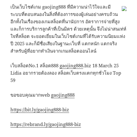
เป็นเว็บไซต์เกม gaojing888 ที่มีความน่าไว้ใจและมี
ระบบที่ตอบสนองในสิ่งที่ต้องการของผู้เล่นอย่างครบถ้วน
อีกทั้งในเรื่องของเกมสล็อตที่นานัปการ อัตราการจ่ายที่สูง
และก็การบริการลูกค้าที่เป็นมิตร ด้วยเหตุนั้น จึงไม่น่าสนเท่ห์
ใจที่สล็อต จะยอดเยี่ยมในเว็บไซต์เกมที่ได้รับความนิยมแห่ง
ปี 2025 และก็มีชื่อเสียงในฐานะเว็บที่ แตกหนัก แตกจริง
สำหรับผู้ที่อยากทำเงินจากเกมสล็อตออนไลน์
เว็บสล็อตNo.1 สล็อต888
gaojing888
.biz 18 March 25
Lidia อยากรวยต้องลอง สล็อตเว็บตรงแตกทุกชั่วโมง Top
59
ขอขอบคุณมากweb
gaojing888
https://bit.ly/gaojing888-biz
https://rebrand.ly/gaojing888-biz