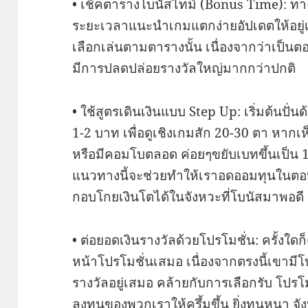
• เช็คตารางโบนัสไทม์ (Bonus Time): ทา
ระยะเวลาแนะนำเกมแตกง่ายอัปเดตให้อยู่
เลือกเล่นตามตารางนั้น เนื่องจากว่าเป็น
มีการปลดปล่อยรางวัลใหญ่มากกว่าปกติ
• ใช้สูตรเดินเงินแบบ Step Up: เริ่มต้นปั่
1-2 บาท เพื่อดูเชิงเกมสัก 20-30 ตา หากเห
หรือมีคอมโบตลอด ค่อยๆขยับเบทขึ้นเป็น 1
แนวทางนี้จะช่วยทำให้เราอดออมทุนในตอน
กอบโกยเงินโตได้ในจังหวะที่โบนัสมาพอดี
• ต่อยอดเงินรางวัลด้วยโปรโมชั่น: ครั้งใ
หน้าโปรโมชั่นเสมอ เนื่องจากตรงนี้เขาม
รางวัลอยู่เสมอ คล้ายกับการเลือกรับ โปรโม
ลงทุนของพวกเราให้ครึ้มขึ้น ยิ่งทุนหนา จ