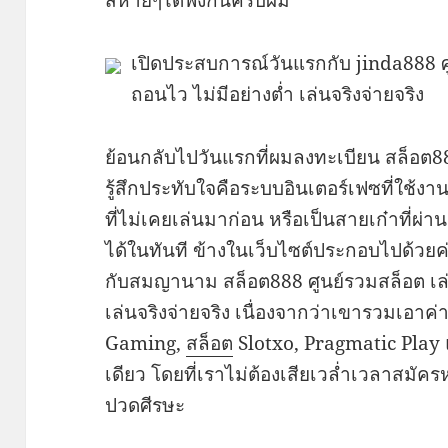
สหายๆได้ฟังกันครับผม
เปิดประสบการณ์วันแรกกับ jinda888 ศู
ถอนไว ไม่มีอย่างต่ำ เล่นจริงจ่ายจริง
ย้อนกลับไปวันแรกที่ผมลงทะเบียน สล็อต88
รู้สึกประทับใจคือระบบอินเตอร์เฟซที่ใช้งาน
ที่ไม่เคยเล่นมาก่อน หรือเป็นสายเก๋าที่ผ่
ได้ในทันที ข้างในเว็บไซต์ประกอบไปด้ว
กับสมญานาม สล็อต888 ศูนย์รวมสล็อต เล่นไ
เล่นจริงจ่ายจริง เนื่องจากว่าเขารวมเอาค่า
Gaming,
สล็อต
Slotxo, Pragmatic Play แล
เดียว โดยที่เราไม่ต้องเสียเวล่ำเวลาสมัค
ปวดศีรษะ