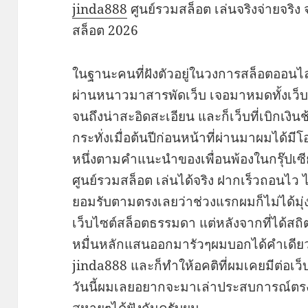
jinda888
ศูนย์รวมสล็อต เล่นจริงจ่ายจร
สล็อต 2026
ในฐานะคนที่ฝังตัวอยู่ในวงการสล็อตออนไ
ผ่านหนาวมาสารพัดเว็บ เจอมาหมดทั้งเว็บที
จนถึงน่าสะอิดสะเอียน และก็เว็บที่เบิกเงิ
กระทั่งเมื่อต้นปีก่อนหน้าที่ผ่านมาผมได้ม
หนึ่งตามคำแนะนำของเพื่อนพ้องในกรุ๊ปเซีย
ศูนย์รวมสล็อต เล่นได้จริง ฝากเร็วถอนไว ไม่
ยอมรับตามตรงเลยว่าช่วงแรกผมก็ไม่ได้มุ่
เว็บไซต์สล็อตธรรมดา แต่หลังจากที่ได้สถิต
หมื่นหลักแสนออกมารัวๆผมบอกได้คำเดียวเล
jinda888 และก็ทำให้อคติที่ผมเคยมีต่อเว
วันนี้ผมเลยอยากจะมาเล่าประสบการณ์ตรงแ