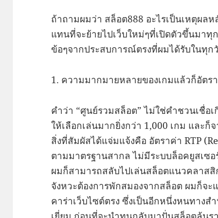
ถ้าถามผมว่า สล็อต888 อะไรเป็นเหตุผลหลัก
แทนที่จะย้ายไปเว็บใหม่ๆที่เปิดตัวขึ้นมา
ข้อๆจากประสบการณ์ตรงที่ผมได้รับในทุกวัน
1. ความมากมายหลายของเกมแล้วก็อัตราก
คำว่า “ศูนย์รวมสล็อต” ไม่ใช่คำชวนเชื่อเกิน
ให้เลือกเล่นมากยิ่งกว่า 1,000 เกม และก
สิ่งที่สัมผัสได้แจ่มแจ้งคือ อัตราค่า RTP (
ตามมาตรฐานสากล ไม่มีระบบล็อคยูสเซอร์
ผมก็สามารถสลับไปเล่นสล็อตแนวคลาสสิกข
จังหวะต้องการพักสมองจากสล็อต ผมก็จะแว
คาร่าเว็บไซต์ตรง ซึ่งเป็นอีกหนึ่งหนทางส
เยี่ยม ก่อนที่จะนำทุนกลับมาปั่นสล็อตลุ้นร