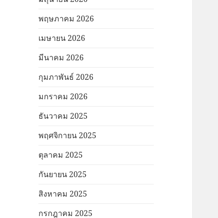
พฤษภาคม 2026
เมษายน 2026
มีนาคม 2026
กุมภาพันธ์ 2026
มกราคม 2026
ธันวาคม 2025
พฤศจิกายน 2025
ตุลาคม 2025
กันยายน 2025
สิงหาคม 2025
กรกฎาคม 2025