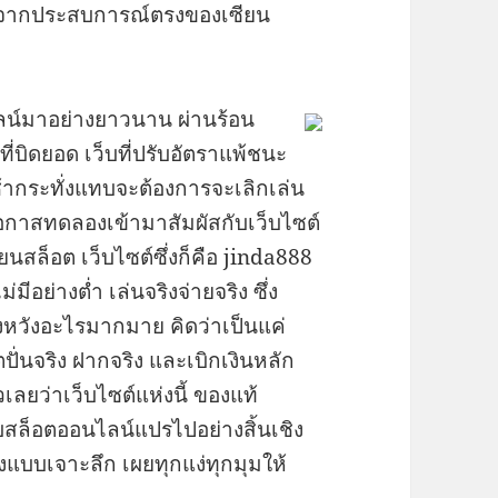
ิง จากประสบการณ์ตรงของเซียน
ลน์มาอย่างยาวนาน ผ่านร้อน
่บิดยอด เว็บที่ปรับอัตราแพ้ชนะ
นช้ากระทั่งแทบจะต้องการจะเลิกเล่น
ีโอกาสทดลองเข้ามาสัมผัสกับเว็บไซต์
นสล็อต เว็บไซต์ซึ่งก็คือ jinda888
มีอย่างต่ำ เล่นจริงจ่ายจริง ซึ่ง
งหวังอะไรมากมาย คิดว่าเป็นแค่
ปั่นจริง ฝากจริง และเบิกเงินหลัก
ยว่าเว็บไซต์แห่งนี้ ของแท้
็บสล็อตออนไลน์แปรไปอย่างสิ้นเชิง
บบเจาะลึก เผยทุกแง่ทุกมุมให้