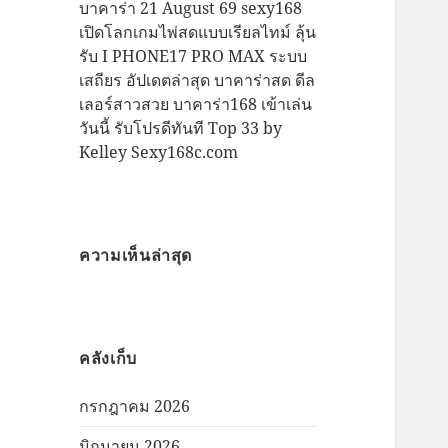
บาคาร่า 21 August 69 sexy168
เปิดโลกเกมไพ่สดแบบเรียลไทม์ ลุ้น
รับ I PHONE17 PRO MAX ระบบ
เสถียร อัปเดตล่าสุด บาคาร่าสด ดีล
เลอร์สาวสวย บาคาร่า168 เข้าเล่น
วันนี้ รับโปรดีทันที Top 33 by
Kelley Sexy168c.com
ความเห็นล่าสุด
คลังเก็บ
กรกฎาคม 2026
มิถุนายน 2026