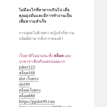
ไม่มีอะไรที่หายากเกินไป เมื่อ
คุณมุ่งมั่นและมีการทำงานเป็น
เพื่อความสำเร็จ
การอุดมไปด้วยความรู้แล้วก็ความ
ถนัดมีค่ามากยิ่งกว่าทองคำ
เว็บคาสิโนน่าเล่น ทั้ง
สล็อต
และ
บาคาร่า
ตึงจริงแตกบ่อยมาก
joker123
สล็อต168
slot เว็บตรง
slot99
สล็อตเว็บตรง
สล็อต888
https://pgslot99.run