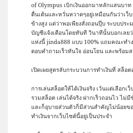
of Olympus เบิกเงินออกมาหลักแสนบาท 
ตื่นเต้นและหวั่นหวาดๆอยู่เหมือนกันว่าเว
ข้างสูง แต่ว่าพอเพียงสั่งถอนปุ๊บ ระบบประ
บัญชีแจ้งเตือนโดยทันที วินาทีนั้นบอกเลยว
แห่งนี้ jinda888 แบบ 100% แถมคณะทำงาน
ตอบคำถามเร็วทันใจ อ่อนโยน และพร้อมส
เปิดเผยสูตรลับกระบวนการทำเงินที่ สล็อต
การเล่นสล็อตให้ได้เงินจริง เว้นแต่เลือกเว็
รวมสล็อต เล่นได้จริง ฝากเร็วถอนไว ไม่มีข
และก็อุบายส่วนตัวก็มีส่วนสำคัญไม่น้อยขอร
ทำเงินจากเว็บไซต์นี้อยู่เป็นประจำ