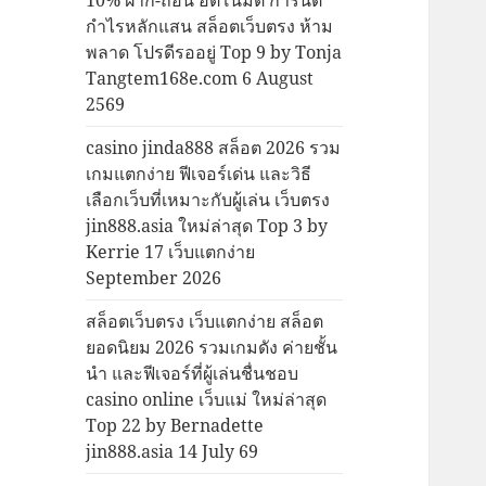
10% ฝาก-ถอน อัตโนมัติ การันตี
กำไรหลักแสน สล็อตเว็บตรง ห้าม
พลาด โปรดีรออยู่ Top 9 by Tonja
Tangtem168e.com 6 August
2569
casino jinda888 สล็อต 2026 รวม
เกมแตกง่าย ฟีเจอร์เด่น และวิธี
เลือกเว็บที่เหมาะกับผู้เล่น เว็บตรง
jin888.asia ใหม่ล่าสุด Top 3 by
Kerrie 17 เว็บแตกง่าย
September 2026
สล็อตเว็บตรง เว็บแตกง่าย สล็อต
ยอดนิยม 2026 รวมเกมดัง ค่ายชั้น
นำ และฟีเจอร์ที่ผู้เล่นชื่นชอบ
casino online เว็บแม่ ใหม่ล่าสุด
Top 22 by Bernadette
jin888.asia 14 July 69