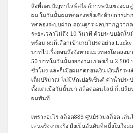
สิ่งที่ตอบปัญหาไลฟ์สไตล์การพนันของผมสูงท
ผม ในวันนั้นผมทดลองหยั่งเชิงด้วยการฝากเง
ทดลองระบบฝาก-ถอนดูกร ผลปรากฏว่ากดโอ
ระยะเวลาไม่ถึง 10 วินาที ด้วยระบบอัตโนม
พร้อม ผมก็เลือกเข้าเกมโปรดอย่าง Lucky
บาทไปเรื่อยจนถึงจังหวะแมวทองโดดลงมาร
50 บาทในวันนั้นงอกงามแปลงเป็น 2,500 บ
ชั่วโมง และก็เมื่อผมกดถอนเงิน เงินก็กร
เต็มปริมาณ ไม่มีหักเปอร์เซ็นต์ ค่าน้ำป
ตั้งแต่แมื่อวันนั้นมา สล็อตออนไลน์ ก็เปล
ผมทันที
เพราะอะไร สล็อต888 ศูนย์รวมสล็อต เล่นได
เล่นจริงจ่ายจริง ถึงเป็นอันดับที่หนึ่งในใจผ