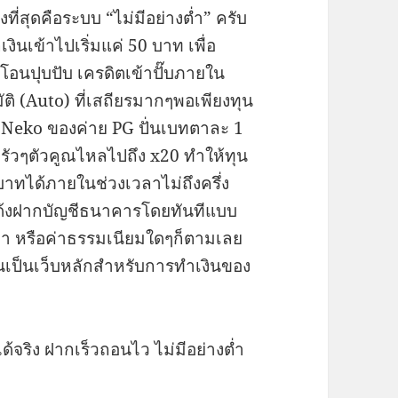
ี่สุดคือระบบ “ไม่มีอย่างต่ำ” ครับ
ินเข้าไปเริ่มแค่ 50 บาท เพื่อ
นปุบปับ เครดิตเข้าปั๊บภายใน
ัติ (Auto) ที่เสถียรมากๆพอเพียงทุน
 Neko ของค่าย PG ปั่นเบทตาละ 1
ัวๆตัวคูณไหลไปถึง x20 ทำให้ทุน
าทได้ภายในช่วงเวลาไม่ถึงครึ่ง
ะเด้งฝากบัญชีธนาคารโดยทันทีแบบ
ระปา หรือค่าธรรมเนียมใดๆก็ตามเลย
ี่ยนเป็นเว็บหลักสำหรับการทำเงินของ
้จริง ฝากเร็วถอนไว ไม่มีอย่างต่ำ
ม