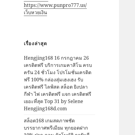
https://www.punpro777.us/
เว็บหวยเงิน
เรื่องล่าสุด
Hengjing168 16 กรกฎาคม 26
เครดิตฟรี บริการเกมคาสิโน ครบ
ครัน 24 ชั่วโมง โปรโมชั่นเครดิต
ฟรี 100% กล่องสุ่มเฮงเฮง รับ
เครดิตฟรี ไลฟ์สด สล็อต ยิงปลา
กีฬา ไพ่ เครดิตฟรี แจก เครดิตฟรี
เยอะที่สุด Top 31 by Selene
Hengjing168d.com
สล็อต168 เกมสดภาพชัด
บรรยากาศพรีเมียม ทุกยอดฝาก