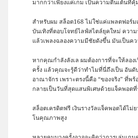
มากกว่าเพียงแค่เกม เป็นความตื่นเต้นที่คุ้
สำหรับผม สล็อต168 ไม่ใช่แค่แพลตฟอร์มเก
บันเทิงที่ตอบโจทย์ไลฟ์สไตล์ยุคใหม่ ความร
แล้วเพลงฉลองความมีชัยดังขึ้น มันเป็นคว
หากคุณกำลังลังเล ผมต้องการที่จะให้ลองเป
ครั้ง แล้วคุณจะรู้ดีว่าทำไมที่นี่ถึงเป็น อั
อาณาจักร เพราะตรงนี้คือ “ของจริง” ที่
กลายเป็นวันที่สุดแสนพิเศษด้วยแจ็คพอตที่ร
สล็อตเครดิตฟรี เงินรางวัลแจ็คพอตได้ไม่
โนคุณภาพสูง
หลายคนบางครั้งอาจจะคิดว่าการเล่นเกมค