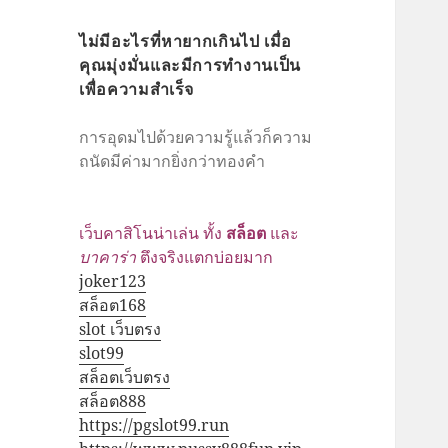
ไม่มีอะไรที่หายากเกินไป เมื่อ
คุณมุ่งมั่นและมีการทำงานเป็น
เพื่อความสำเร็จ
การอุดมไปด้วยความรู้แล้วก็ความ
ถนัดมีค่ามากยิ่งกว่าทองคำ
เว็บคาสิโนน่าเล่น ทั้ง
สล็อต
และ
บาคาร่า
ตึงจริงแตกบ่อยมาก
joker123
สล็อต168
slot เว็บตรง
slot99
สล็อตเว็บตรง
สล็อต888
https://pgslot99.run