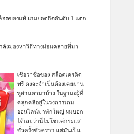
ล็อตของแท้ เกมยอดฮิตอันดับ 1 แตก
็กำลังมองหาวิถีทางผ่อนคลายที่มา
เชื่อว่าชื่อของ สล็อตเครดิต
ฟรี คงจะจำเป็นต้องเคยผ่าน
หูผ่านตามาบ้าง ในฐานะผู้ที่
คลุกคลีอยู่ในวงการเกม
ออนไลน์มาพักใหญ่ ผมบอก
ได้เลยว่านี่ไม่ใช่แค่กระแส
ชั่วครั้งชั่วคราว แต่มันเป็น