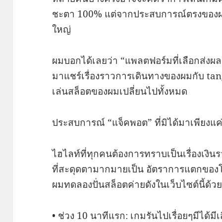
ชะตา 100% แต่จากประสบการณ์ตรงของผมที
ใหญ่
ผมบอกได้เลยว่า “แพลตฟอร์มที่เลือกส่งผลม
มาแชร์เรื่องราวการเดินทางของผมกับ tan
เล่นสล็อตของผมเปลี่ยนไปทั้งหมด
ประสบการณ์ “แจ็คพอต” ที่มิได้มาเพียงแค
ไฮไลท์ที่ทุกคนต้องการทราบเป็นเรื่องเงินร
ที่สะดุดตามากมายเป็น อัตราการแตกของโบ
ผมทดลองปั่นสล็อตค่ายดังในเว็บไซต์นี้ด้วย
• ช่วง 10 นาทีแรก: เกมรันไปเรื่อยๆมีได้มี