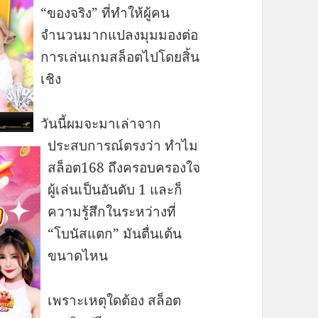
“ของจริง” ที่ทำให้ผู้คน
จำนวนมากแปลงมุมมองต่อ
การเล่นเกมสล็อตไปโดยสิ้น
เชิง
วันนี้ผมจะมาเล่าจาก
ประสบการณ์ตรงว่า ทำไม
สล็อต168 ถึงครอบครองใจ
ผู้เล่นเป็นอันดับ 1 และก็
ความรู้สึกในระหว่างที่
“โบนัสแตก” มันตื่นเต้น
ขนาดไหน
เพราะเหตุใดต้อง สล็อต