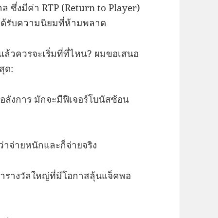
 ซึ่งมีค่า RTP (Return to Player)
่ได้รับความนิยมที่ห้ามพลาด
แล้วควรจะเริ่มที่ที่ไหน? ผมขอเสนอ
สุด:
อลังการ มักจะมีฟีเจอร์โบนัสซ้อน
าจ่ายหนักและก็จ่ายจริง
รางวัลใหญ่ที่มีโอกาสลุ้นแจ็คพอ