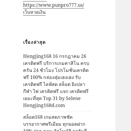
https://www.punpro777.us/
เว็บหวยเงิน
เรื่องล่าสุด
Hengjing168 16 กรกฎาคม 26
เครดิตฟรี บริการเกมคาสิโน ครบ
ครัน 24 ชั่วโมง โปรโมชั่นเครดิต
ฟรี 100% กล่องสุ่มเฮงเฮง รับ
เครดิตฟรี ไลฟ์สด สล็อต ยิงปลา
กีฬา ไพ่ เครดิตฟรี แจก เครดิตฟรี
เยอะที่สุด Top 31 by Selene
Hengjing168d.com
สล็อต168 เกมสดภาพชัด
บรรยากาศพรีเมียม ทุกยอดฝาก