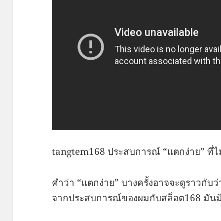
tangtem168 ประสบการณ์ “แตกง่าย” ที่ไม
คำว่า “แตกง่าย” บางครั้งอาจจะดูราวกับว่
จากประสบการณ์ของผมกับสล็อต168 มันมีคำ