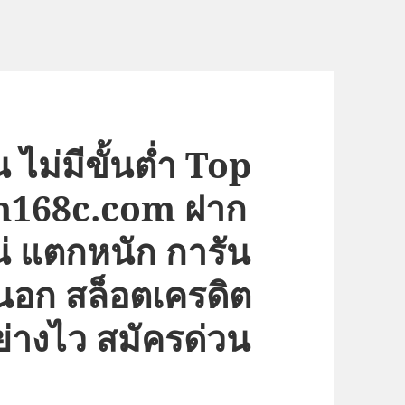
ไม่มีขั้นต่ำ Top
m168c.com ฝาก
แน่ แตกหนัก การัน
นอก สล็อตเครดิต
ย่างไว สมัครด่วน