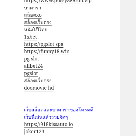
https://www.pussy888fun.vip
บาคาร่า
สล็อตxo
สล็อตเว็บตรง
หนังโป๊ไทย
1xbet
https://pgslot.spa
https://funny18.win
pg slot
allbet24
pgslot
สล็อตเว็บตรง
doomovie hd
เว็บสล็อตและบาคาร่าของโครตดี
เว็บนี้เล่นแล้วรวยจัดๆ
https://918kissauto.io
joker123