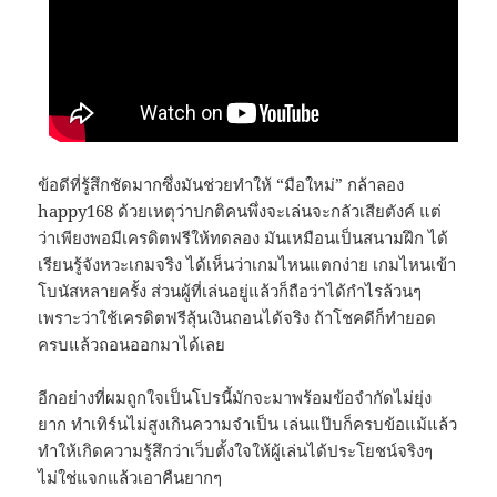
ข้อดีที่รู้สึกชัดมากซึ่งมันช่วยทำให้ “มือใหม่” กล้าลอง
happy168 ด้วยเหตุว่าปกติคนพึ่งจะเล่นจะกลัวเสียตังค์ แต่
ว่าเพียงพอมีเครดิตฟรีให้ทดลอง มันเหมือนเป็นสนามฝึก ได้
เรียนรู้จังหวะเกมจริง ได้เห็นว่าเกมไหนแตกง่าย เกมไหนเข้า
โบนัสหลายครั้ง ส่วนผู้ที่เล่นอยู่แล้วก็ถือว่าได้กำไรล้วนๆ
เพราะว่าใช้เครดิตฟรีลุ้นเงินถอนได้จริง ถ้าโชคดีก็ทำยอด
ครบแล้วถอนออกมาได้เลย
อีกอย่างที่ผมถูกใจเป็นโปรนี้มักจะมาพร้อมข้อจำกัดไม่ยุ่ง
ยาก ทำเทิร์นไม่สูงเกินความจำเป็น เล่นแป๊บก็ครบข้อแม้แล้ว
ทำให้เกิดความรู้สึกว่าเว็บตั้งใจให้ผู้เล่นได้ประโยชน์จริงๆ
ไม่ใช่แจกแล้วเอาคืนยากๆ