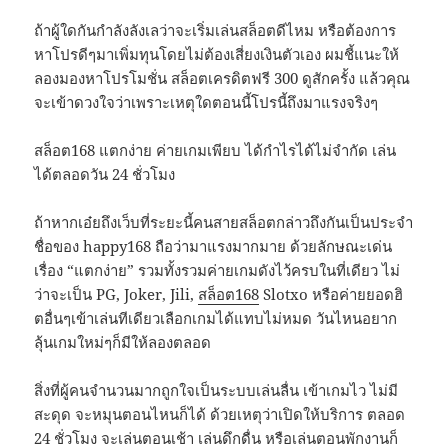
ถ้าผู้ใดกันกำลังลังเลว่าจะเริ่มเล่นสล็อตดีไหม หรือต้องการ
หาโปรดีๆมาเพิ่มทุนโดยไม่ต้องเสี่ยงเงินตัวเอง ผมชี้แนะให้
ลองมองหาโปรโมชั่น สล็อตเครดิตฟรี 300 ดูสักครั้ง แล้วคุณ
จะเข้าดวงใจว่าเพราะเหตุใดตอนนี้โปรนี้ถึงมาแรงจริงๆ
สล็อต168 แตกง่าย ค่ายเกมเพียบ ได้กำไรได้ไม่จำกัด เล่น
ได้ตลอดวัน 24 ชั่วโมง
ถ้าหากเอ๋ยถึงเว็บที่ระยะนี้คนสายสล็อตกล่าวถึงกันเป็นประจำ
ชื่อของ happy168 ถือว่ามาแรงมากมาย ด้วยลักษณะเด่น
เรื่อง “แตกง่าย” รวมทั้งรวมค่ายเกมดังไว้ครบในที่เดียว ไม่
ว่าจะเป็น PG, Joker, Jili,
สล็อต168
Slotxo หรือค่ายยอดฮิ
ตอื่นๆเข้าเล่นทีเดียวเลือกเกมได้แทบไม่หมด วันไหนอยาก
ลุ้นเกมใหม่ๆก็มีให้ลองตลอด
สิ่งที่ผู้คนจำนวนมากถูกใจเป็นระบบเล่นลื่น เข้าเกมไว ไม่มี
สะดุด จะหมุนตอนไหนก็ได้ ด้วยเหตุว่าเปิดให้บริการ ตลอด
24 ชั่วโมง จะเล่นตอนเช้า เล่นดึกดื่น หรือเล่นตอนพักงานก็