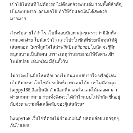
เข้าได้ในทันที ไม่ต้องรอ ไม่ต้องกลัวระบบล่ม รวมทั้งที่สำคัญ
เป็นระบบฝาก–ถอนออโต้ ทำให้จัดแจงเงินได้สะดวก
มากมาย
สำหรับสายได้กำไร เว็บนี้ตอบปัญหาสุดๆเพราะว่ามีอีกทั้ง
เกมแตกง่าย โบนัสเข้าไว และโปรโมชันที่ช่วยเพิ่มทุนให้ผู้
เล่นตลอด ใครที่ถูกใจไล่ล่าฟรีสปินหรือรอบโบนัส จะรู้สึก
สนุกสนานเป็นพิเศษ เพราะเหตุว่าหลายเกมให้จังหวะเข้า
โบนัสบ่อย เล่นเพลิน มีลุ้นทั้งวัน
ไม่ว่าจะเป็นมือใหม่ที่อยากเริ่มต้นแบบสบายใจ หรือผู้เล่น
เดิมที่มองหาเว็บไซต์ประสิทธิภาพ เล่นได้ยาวๆไม่มีสะดุด
happy168 ถือเป็นอีกตัวเลือกที่น่าสนใจ เล่นได้ตลอดเวลา
ค่ายเกมมากมาย รวมทั้งจังหวะได้กำไรแบบไม่จำกัด ขึ้นอยู่
กับจังหวะรวมทั้งเคล็ดลับของผู้เล่นล้วนๆ
happy168 เว็บไซต์ตรงไม่ผ่านเอเย่นต์ ปลดปล่อยแตกจุกๆ
กันไปเลย!!