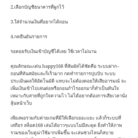
2.เลือกบัญชีธนาคารที่ผูกไว้
3.ใส่จำนวนเงินที่อยากได้ถอน
4.กดยืนยันรายการ
รอคอยรับเงินเข้าบัญชีได้เลย ใช้เวลาไม่นาน
คุณลักษณะเด่น happy168 ที่สัมผัสได้ชัดคือ ระบบฝาก–
ถอนที่ทันสมัยและก็เร็วมาก กดทำรายการปุบปับ ระบบ
ประเมินผลให้อัตโนมัติ แทบจะไม่ต้องคอยให้เสียอารมณ์ จะ
เพิ่มเงินเข้าไปเล่นต่อหรือถอนกำไรออกมาก็ทำเป็นทันใจ
เหมาะกับสายที่ถูกใจความไว ไม่ได้อยากต้องการเสียเวลานั่ง
ลุ้นหน้าเว็บ
เพียงพอรวมกับค่ายเกมที่มีให้เลือกเยอะแยะ แล้วก็ระบบที่
เสถียร สล็อต168 เล่นได้ยาวๆแบบไม่มีสะดุด ยิ่งทำให้ภาพ
รวมของเว็บดูน่าใช้มากเพิ่มขึ้น จะเล่นช่วงไหนก็สบาย