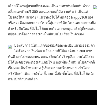
เดี๋ยวนี้ใครอยู่สายสล็อตคงจะเห็นผ่านตากันบ่อยกับคำว่า
สล็อตเครดิตฟรี 300 ตอนแรกผมก็มีความคิดว่าเป็นแค่
โปรล่อให้สมัครเฉยๆแต่ว่าพอใช้ได้ทดลอง happy168 เอง
จริงๆจะต้องบอกเลยว่าโปรนี้คุ้มกว่าที่คิด โดยเฉพาะอย่างยิ่ง
สำหรับมือใหม่ที่ยังไม่ได้อยากต้องการลงทุน หรือผู้ที่เคยเล่น
อยู่สุดแต่ต้องการลองเกมใหม่แบบไม่เสี่ยงเงินตัวเอง
ประสบการณ์หนแรกของผมคือลงทะเบียนตามธรรมดา
ไม่ต้องฝากเงินก่อน แล้วระบบก็ให้เครดิตมา 300 บาท
ทันที เอาไปทดลองหมุนเกมสล็อตได้จริงๆเลือกเกมได้อิสระ
มิได้บังคับว่าจะต้องเล่นเกมไหน พอเพียงเริ่มหมุนไปสักพักก็
เริ่มมองเห็นจังหวะเกม รู้เรื่องระบบเครื่องหมาย เข้าใจว่า
ฟรีสปินดำเนินการยังไง ทั้งหมดนี้เกิดขึ้นโดยที่ยังไม่ได้ควัก
กระเป๋าสักบาทเดียว