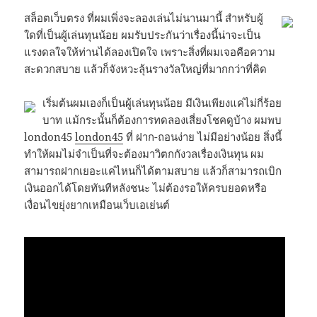
สล็อตเว็บตรง ที่ผมเพิ่งจะลองเล่นไม่นานมานี้ สำหรับผู้
ใดที่เป็นผู้เล่นทุนน้อย ผมรับประกันว่าเรื่องนี้น่าจะเป็น
แรงดลใจให้ท่านได้ลองเปิดใจ เพราะสิ่งที่ผมเจอคือความ
สะดวกสบาย แล้วก็จังหวะลุ้นรางวัลใหญ่ที่มากกว่าที่คิด
เริ่มต้นผมเองก็เป็นผู้เล่นทุนน้อย มีเงินเพียงแค่ไม่กี่ร้อย
บาท แม้กระนั้นก็ต้องการทดลองเสี่ยงโชคดูบ้าง ผมพบ
london45
london45
ที่ ฝาก-ถอนง่าย ไม่มีอย่างน้อย สิ่งนี้
ทำให้ผมไม่จำเป็นที่จะต้องมาวิตกกังวลเรื่องเงินทุน ผม
สามารถฝากเยอะแค่ไหนก็ได้ตามสบาย แล้วก็สามารถเบิก
เงินออกได้โดยทันทีหลังชนะ ไม่ต้องรอให้ครบยอดหรือ
เงื่อนไขยุ่งยากเหมือนเว็บเอเย่นต์