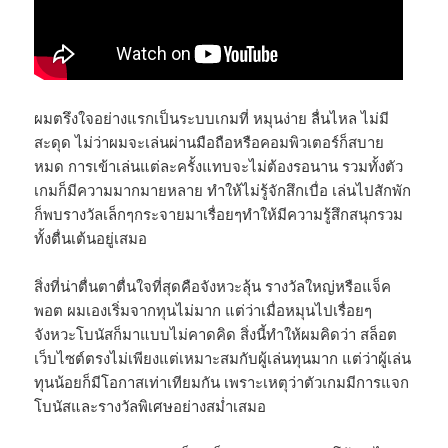
ผมตรึงใจอย่างแรกเป็นระบบเกมที่ หมุนง่าย ลื่นไหล ไม่มี
สะดุด ไม่ว่าผมจะเล่นผ่านมือถือหรือคอมพิวเตอร์ก็สบาย
หมด การเข้าเล่นแต่ละครั้งแทบจะไม่ต้องรอนาน รวมทั้งตัว
เกมก็มีความมากมายหลาย ทำให้ไม่รู้จักสึกเบื่อ เล่นไปสักพัก
ก็พบรางวัลเล็กๆกระจายมาเรื่อยๆทำให้มีความรู้สึกสนุกรวม
ทั้งตื่นเต้นอยู่เสมอ
สิ่งที่น่าตื่นตาตื่นใจที่สุดคือจังหวะลุ้น รางวัลใหญ่หรือแจ็ค
พอต ผมเองเริ่มจากทุนไม่มาก แต่ว่าเมื่อหมุนไปเรื่อยๆ
จังหวะโบนัสก็มาแบบไม่คาดคิด สิ่งนี้ทำให้ผมคิดว่า สล็อต
เว็บไซต์ตรงไม่เพียงแต่เหมาะสมกับผู้เล่นทุนมาก แต่ว่าผู้เล่น
ทุนน้อยก็มีโอกาสเท่าเทียมกัน เพราะเหตุว่าตัวเกมมีการแจก
โบนัสและรางวัลพิเศษอย่างสม่ำเสมอ