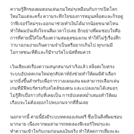
ความรู้สึกของผมตอนเล่นเกมใหม่ๆเหมือนกับการเปิดโลก
ใหม่ในแต่ละครั้ง ความระทึกใจของการหมุนสล็อตและก็รอดู
ว่าฟีเจอร์ใหม่ๆจะออกมาช่วยทำเงินได้มากน้อยขนาดไหน
ทำให้ผมบันเทิงใจจนลืมเวลาไปเลย อีกอย่างที่ผมชอบใจคือ
การที่ค่ายนี้ใส่ใจเรื่องความสมดุลของเกม ทำให้ไม่รู้เรื่องสึก
ว่าบางเกมง่ายเกินความจำเป็นหรือยากเกินไป ทุกเกมมี
โอกาสชนะที่ดีและก็มีรางวัลโบนัสที่สมควร
เว้นเสียแต่เรื่องความสนุกสนานร่าเริงแล้ว สล็อตเว็บตรง
ระบบอัปเดตเกมใหม่ทุกสัปดาห์ยังช่วยทำให้ผมมีตัวเลือก
มากยิ่งขึ้นสำหรับเพื่อการวางแผนเล่น ผมสามารถเลือกเล่น
เกมที่มีฟีพบร์ตรงกับสไตล์ของตน และแปลงเกมได้เสมอๆ
ไม่รู้สึกเบื่อราวกับที่เคยเป็น การอัปเดตสม่ำเสมอทำให้ผม
เกือบจะไม่ต้องออกไปพบเกมจากที่อื่นเลย
นอกจากนี้ ค่ายนี้ยังมีระบบทดลองเล่นฟรี ซึ่งเป็นสิ่งที่ผมชอบ
มากมาย เนื่องจากผมสามารถทดลองฟีเจอร์ใหม่ๆและ
ทำความเข้าใจกับเกมก่อนลงเงินจริง ทำให้ลดการเสี่ยงและ