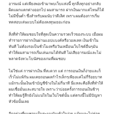
อารมณ์ แต่เพียงพอเข้ามาพบเว็บแห่งนี้ ทุกสิ่งทุกอย่างกลับ
ผิดแผกแตกต่างออกไป ผมสามารถ ฝากเงินมากแค่ไหนก็ได้
ไม่มีขั้นต่ำ ซึ่งสำหรับผมนับว่าดีเลิศ เพราะผมต้องการเริ่ม
ทดสอบเล่นแบบไม่ต้องลงทุนเยอะก่อน
สิ่งที่ทำให้ผมชอบใจที่สุดเป็นความรวดเร็วของระบบ เมื่อผม
ทำรายการฝากเงินผ่านแอปแบงค์หรือวอลเลท เงินเข้าใน
ทันที ไม่ต้องรอเป็นชั่วโมงหรือวันเหมือนเว็บไซต์อื่นๆมัน
ทำให้ผมสามารถเริ่มเล่นเกมได้ทันที ไม่เสียอารมณ์และไม่
พลาดจังหวะโบนัสของเกมที่ผมชอบ
ไม่ใช่แค่ การฝากเงิน ที่สะดวก แต่ การถอนเงินก็ง่ายและก็
เร็วไม่แพ้กัน ผมเคยถอนผลกำไรเล็กๆเพียงแค่ไม่กี่ร้อยบาท
แม้กระนั้นเงินเข้าบัญชีข้างในไม่กี่นาที นี่แหละคือสิ่งที่ทำให้
ผมเชื่อมั่นและสบายใจ เพราะว่าบ่อยครั้งการถอนเงินช้าๆ
ทำให้ผมรู้สึกยังไม่แน่ใจในเว็บไซต์นั้น แต่ตรงนี้ไม่มีปัญหา
หัวข้อนั้นเลย
อีกอย่างที่ผมชอบเป็นระบบมันเข้าใจง่าย แม้ผมจะไม่ค่อย