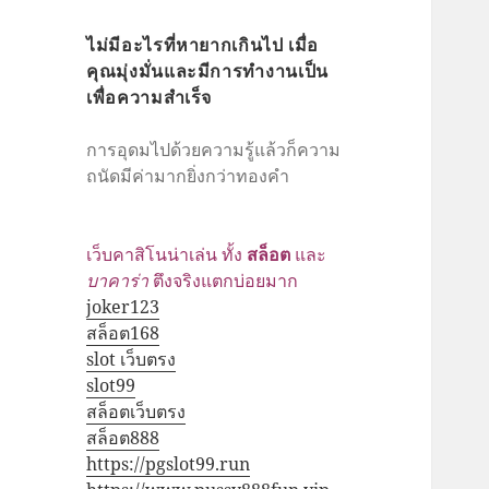
ไม่มีอะไรที่หายากเกินไป เมื่อ
คุณมุ่งมั่นและมีการทำงานเป็น
เพื่อความสำเร็จ
การอุดมไปด้วยความรู้แล้วก็ความ
ถนัดมีค่ามากยิ่งกว่าทองคำ
เว็บคาสิโนน่าเล่น ทั้ง
สล็อต
และ
บาคาร่า
ตึงจริงแตกบ่อยมาก
joker123
สล็อต168
slot เว็บตรง
slot99
สล็อตเว็บตรง
สล็อต888
https://pgslot99.run