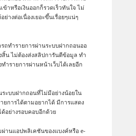
ินเข้าหรือเงินออกก็รวดเร็วทันใจ ไม่
่างต่อเนื่องเยอะขึ้นเรื่อยๆแน่ๆ
ารถทำรายการผ่านระบบฝากถอนออ
สิ้น ไม่ต้องส่งสลิปการันตีข้อมูล ทำ
ยังทำรายการผ่านหน้าเว็บได้เลยอีก
นระบบฝากถอนที่ไม่มีอย่างน้อยใน
ายการได้ตามอยากได้ มีการแสดง
์ได้อย่างรอบคอบอีกด้วย
ผ่านแอปพลิเคชันของแบงค์หรือ e-