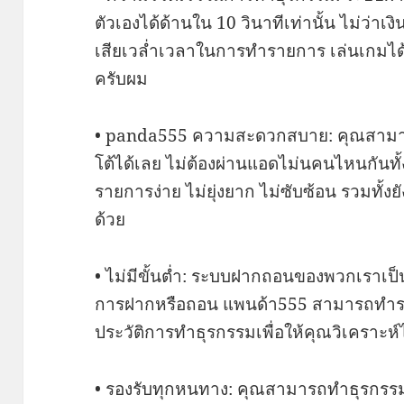
ตัวเองได้ด้านใน 10 วินาทีเท่านั้น ไม่ว่าเง
เสียเวล่ำเวลาในการทำรายการ เล่นเกมได้อย
ครับผม
• panda555 ความสะดวกสบาย: คุณสาม
โต้ได้เลย ไม่ต้องผ่านแอดไม่นคนไหนกันทั้ง
รายการง่าย ไม่ยุ่งยาก ไม่ซับซ้อน รวมทั้ง
ด้วย
• ไม่มีขั้นต่ำ: ระบบฝากถอนของพวกเราเป็
การฝากหรือถอน แพนด้า555 สามารถทำร
ประวัติการทำธุรกรรมเพื่อให้คุณวิเคราะห
• รองรับทุกหนทาง: คุณสามารถทำธุรกรรม