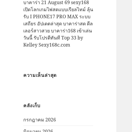
บาคาร่า 21 August 69 sexy168
เปิดโลกเกมไพ่สดแบบเรียลไทม์ ลุ้น
รับ I PHONE17 PRO MAX ระบบ
เสถียร อัปเดตล่าสุด บาคาร่าสด ดีล
เลอร์สาวสวย บาคาร่า168 เข้าเล่น
วันนี้ รับโปรดีทันที Top 33 by
Kelley Sexy168c.com
ความเห็นล่าสุด
คลังเก็บ
กรกฎาคม 2026
มิถุนายน 2026