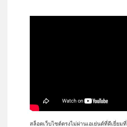
สล็อตเว็บไซต์ตรงไม่ผ่านเอเย่นต์ที่ดีเยี่ยมท