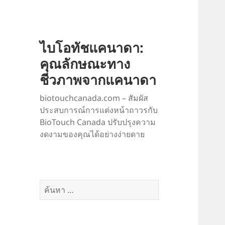
ไบโอทัชแคนาดา:
คุณลักษณะทาง
ชีวภาพจากแคนาดา
biotouchcanada.com – สัมผัส
ประสบการณ์การแต่งหน้าถาวรกับ
BioTouch Canada ปรับปรุงความ
งดงามของคุณได้อย่างง่ายดาย
ค้นหา
สำหรับ: