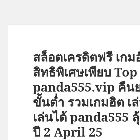
สล็อตเครดิตฟรี เกม
สิทธิพิเศษเพียบ Top
panda555.vip คืนยอ
ขั้นต่ำ รวมเกมฮิต เล่
เล่นได้ panda555 ลุ
ปี 2 April 25