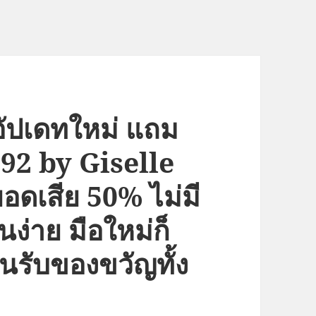
อัปเดทใหม่ แถม
 92 by Giselle
ดเสีย 50% ไม่มี
นง่าย มือใหม่ก็
้นรับของขวัญทั้ง