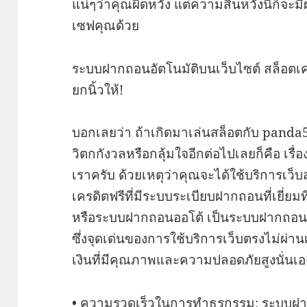
แน่ๆว่าคุณผิดหวัง แต่ความสิ้นหวังนี้ก็จะ
เซฟคุณด้วย
ระบบฝากถอนอัตโนมัติบนเว็บไซต์ สล็อตเครด
ยกนิ้วให้!
บอกเลยว่า ถ้าเกิดมาเล่นสล็อตกับ panda55
วิตกกังวลหรือกลุ้มใจอีกต่อไปเลยก็คือ เร
เราครับ ด้วยเหตุว่าคุณจะได้ใช้บริการเ
เครดิตฟรีที่มีระบบระเบียบฝากถอนที่เยี่ยมท
หรือระบบฝากถอนออโต้ เป็นระบบฝากถอนที
ซึ่งจุดเด่นของการใช้บริการเว็บตรงไม่ผ่
เงินที่มีคุณภาพและความปลอดภัยสูงนั่นเอ
• ความรวดเร็วในการทำธุรกรรม: ระบบ