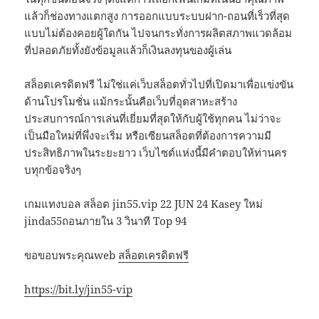
แล้วก็ช่องทางแตกสูง การออกแบบระบบฝาก-ถอนที่เร็วที่สุด
แบบไม่ต้องคอยผู้ใดกัน ไปจนกระทั่งการผลิตสภาพแวดล้อม
ที่ปลอดภัยทั้งยังข้อมูลแล้วก็เงินลงทุนของผู้เล่น
สล็อตเครดิตฟรี ไม่ใช่แค่เว็บสล็อตทั่วไปที่เปิดมาเพื่อแข่งขัน
ด้านโปรโมชั่น แม้กระนั้นคือเว็บที่อุตสาหะสร้าง
ประสบการณ์การเล่นที่เยี่ยมที่สุดให้กับผู้ใช้ทุกคน ไม่ว่าจะ
เป็นมือใหม่ที่พึ่งจะเริ่ม หรือเซียนสล็อตที่ต้องการความมี
ประสิทธิภาพในระยะยาว เว็บไซต์แห่งนี้มีคำตอบให้ท่านคร
บทุกข้อจริงๆ
เกมแทงบอล สล็อต jin55.vip 22 JUN 24 Kasey ใหม่
jinda55ถอนภายใน 3 วินาที Top 94
ขอขอบพระคุณweb
สล็อตเครดิตฟรี
https://bit.ly/jin55-vip