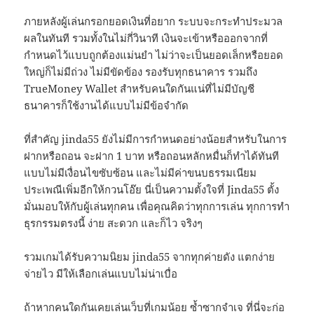
ภายหลังผู้เล่นกรอกยอดเงินที่อยาก ระบบจะกระทำประมวล
ผลในทันที รวมทั้งในไม่กี่วินาที เงินจะเข้าหรือออกจากที่
กำหนดไว้แบบถูกต้องแม่นยำ ไม่ว่าจะเป็นยอดเล็กหรือยอด
ใหญ่ก็ไม่มีถ่วง ไม่มีขัดข้อง รองรับทุกธนาคาร รวมถึง
TrueMoney Wallet สำหรับคนใดกันแน่ที่ไม่มีบัญชี
ธนาคารก็ใช้งานได้แบบไม่มีข้อจำกัด
ที่สำคัญ jinda55 ยังไม่มีการกำหนดอย่างน้อยสำหรับในการ
ฝากหรือถอน จะฝาก 1 บาท หรือถอนหลักหมื่นก็ทำได้ทันที
แบบไม่มีเงื่อนไขซับซ้อน และไม่มีค่าขนบธรรมเนียม
ประเพณีเพิ่มอีกให้กวนโอ๊ย นี่เป็นความตั้งใจที่ Jinda55 ตั้ง
มั่นมอบให้กับผู้เล่นทุกคน เพื่อคุณคิดว่าทุกการเล่น ทุกการทำ
ธุรกรรมตรงนี้ ง่าย สะดวก และก็ไว จริงๆ
รวมเกมได้รับความนิยม jinda55 จากทุกค่ายดัง แตกง่าย
จ่ายไว มีให้เลือกเล่นแบบไม่น่าเบื่อ
ถ้าหากคนใดกันเคยเล่นเว็บที่เกมน้อย ซ้ำซากจำเจ ที่นี่จะก่อ