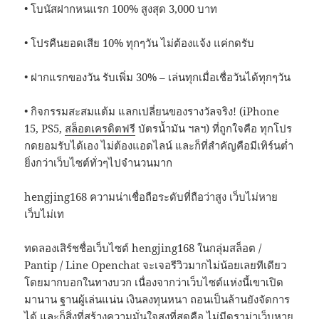
• โบนัสฝากหนแรก 100% สูงสุด 3,000 บาท
• โปรคืนยอดเสีย 10% ทุกๆวัน ไม่ต้องแจ้ง แค่กดรับ
• ฝากแรกของวัน รับเพิ่ม 30% – เล่นทุกเมื่อเชื่อวันได้ทุกๆวัน
• กิจกรรมสะสมแต้ม แลกเปลี่ยนของรางวัลจริง! (iPhone
15, PS5,
สล็อตเครดิตฟรี
บัตรน้ำมัน ฯลฯ) ที่ถูกใจคือ ทุกโปร
กดยอมรับได้เอง ไม่ต้องแอดไลน์ และก็ที่สำคัญคือมีเทิร์นต่ำ
ยิ่งกว่าเว็บไซต์ทั่วๆไปจำนวนมาก
hengjing168 ความน่าเชื่อถือระดับที่ถือว่าสูง เว็บไม่หาย
เว็บไม่เท
ทดลองเสิร์ชชื่อเว็บไซต์ hengjing168 ในกลุ่มสล็อต /
Pantip / Line Openchat จะเจอรีวิวมากไม่น้อยเลยทีเดียว
โดยมากบอกในทางบวก เนื่องจากว่าเว็บไซต์แห่งนี้เขาเปิด
มานาน ฐานผู้เล่นแน่น เงินลงทุนหนา ถอนเป็นล้านยังจัดการ
ได้ และก็สิ่งที่สร้างความมั่นใจสูงที่สุดคือ ไม่มีดราม่าเว็บหาย