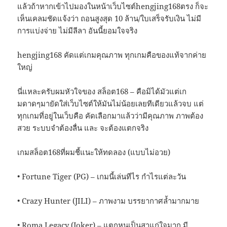
แล้วถ้าหากเข้าไปมองในหน้าเว็บไซต์hengjing168ตรง ก็จะ
เห็นเคลมชัดแจ้งว่า ถอนสูงสุด 10 ล้าน/ใบเสร็จรับเงิน ไม่มี
การแบ่งจ่าย ไม่มีลีลา อันนี้ยอมใจจริง
hengjing168 คัดแต่เกมคุณภาพ ทุกเกมคือของแท้จากค่าย
ใหญ่
นี่แหละครับผมหัวใจของ สล็อต168 – คือมิได้มัวแต่เก
มดาดๆมายัดใส่เว็บไซต์ให้มันไม่น้อยเลยทีเดียวแล้วจบ แต่
ทุกเกมที่อยู่ในเว็บคือ คัดเลือกมาแล้วว่ามีคุณภาพ ภาพต้อง
สวย ระบบจำต้องลื่น และ จะต้องแตกจริง
เกมสล็อต168ที่ผมชี้แนะให้ทดลอง (แบบไม่อวย)
• Fortune Tiger (PG) – เกมนี้เล่นทีไร กำไรแต่ละวัน
• Crazy Hunter (JILI) – ภาพงาม บรรยากาศล้ำมากมาย
• Roma Legacy (Joker) – แตกหนเป็นสาแก่ใจมาก มี