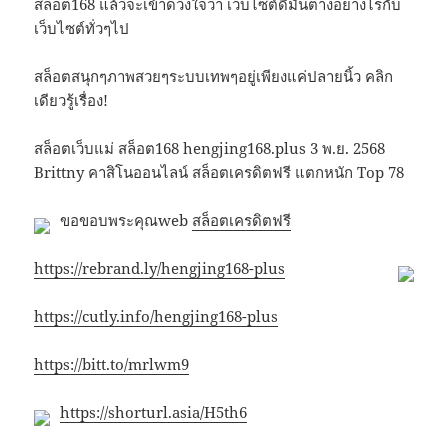
สล็อต168 แล้วจะเข้าดวงใจว่า เว็บไซต์ดีมันต่างอย่างไรกับ
เว็บไซต์ทั่วๆไป
สล็อตสนุกๆภาพสวยๆระบบเทพๆอยู่เพียงแค่ปลายนิ้ว คลิก
เดียวรู้เรื่อง!
สล็อตเว็บแม่ สล็อต168 hengjing168.plus 3 พ.ย. 2568
Brittny คาสิโนออนไลน์ สล็อตเครดิตฟรี แตกหนัก Top 78
ขอขอบพระคุณweb
สล็อตเครดิตฟรี
https://rebrand.ly/hengjing168-plus
https://cutly.info/hengjing168-plus
https://bitt.to/mrlwm9
https://shorturl.asia/H5th6