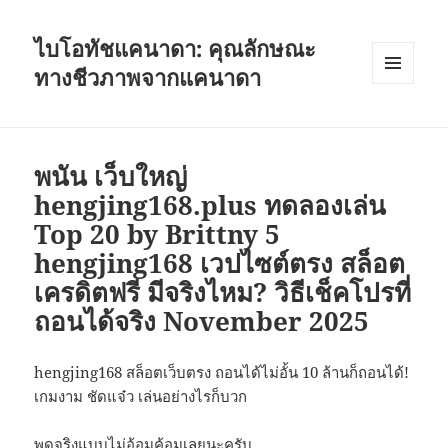
ไบโอทัชแคนาดา: คุณลักษณะ
ทางชีวภาพจากแคนาดา
เมนู
และวิด
เจ็ต
พนัน เว็บใหญ่
hengjing168.plus ทดลองเล่น
Top 20 by Brittny 5
hengjing168 เวปไซต์ตรง สล็อต
เครดิตฟรี มีจริงไหม? วิธีเช็คโปรที่
ถอนได้จริง November 2025
hengjing168 สล็อตเว็บตรง ถอนได้ไม่อั้น 10 ล้านก็ถอนได้!
เกมงาม ชัดแจ๋ว เล่นอย่างไรก็บวก
พูดจริงแบบไม่อ้อมค้อมเลยนะครับ