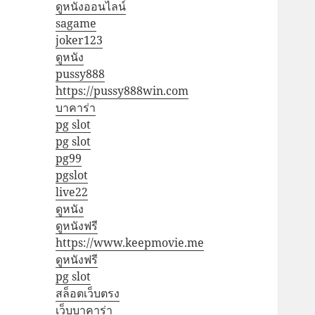
ดูหนังออนไลน์
sagame
joker123
ดูหนัง
pussy888
https://pussy888win.com
บาคาร่า
pg slot
pg slot
pg99
pgslot
live22
ดูหนัง
ดูหนังฟรี
https://www.keepmovie.me
ดูหนังฟรี
pg slot
สล็อตเว็บตรง
เว็บบาคาร่า