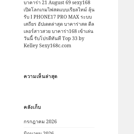
บาคาร่า 21 August 69 sexy168
เปิดโลกเกมไพ่สดแบบเรียลไทม์ ลุ้น
รับ I PHONE17 PRO MAX ระบบ
เสถียร อัปเดตล่าสุด บาคาร่าสด ดีล
เลอร์สาวสวย บาคาร่า168 เข้าเล่น
วันนี้ รับโปรดีทันที Top 33 by
Kelley Sexy168c.com
ความเห็นล่าสุด
คลังเก็บ
กรกฎาคม 2026
มิถุนายน 2026