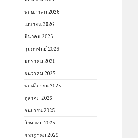
พฤษภาคม 2026
เมษายน 2026
มีนาคม 2026
กุมภาพันธ์ 2026
มกราคม 2026
ธันวาคม 2025
พฤศจิกายน 2025
ตุลาคม 2025
กันยายน 2025
สิงหาคม 2025
กรกฎาคม 2025