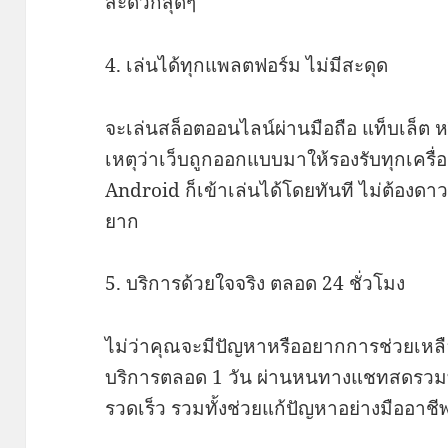
สะดวกสุดๆ
4. เล่นได้ทุกแพลตฟอร์ม ไม่มีสะดุด
จะเล่นสล็อตออนไลน์ผ่านมือถือ แท็บเล็ต ห
เหตุว่าเว็บถูกออกแบบมาให้รองรับทุกเครื่อง
Android ก็เข้าเล่นได้โดยทันที ไม่ต้องดาว
ยาก
5. บริการด้วยใจจริง ตลอด 24 ชั่วโมง
ไม่ว่าคุณจะมีปัญหาหรืออยากการช่วยเหลื
บริการตลอด 1 วัน ผ่านหนทางแชทสดรวมทั
รวดเร็ว รวมทั้งช่วยแก้ปัญหาอย่างมืออาชี