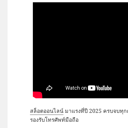
สล็อตออนไลน์
มาแรงที่ปี 2025 ครบจบทุ
รองรับโทรศัพท์มือถือ