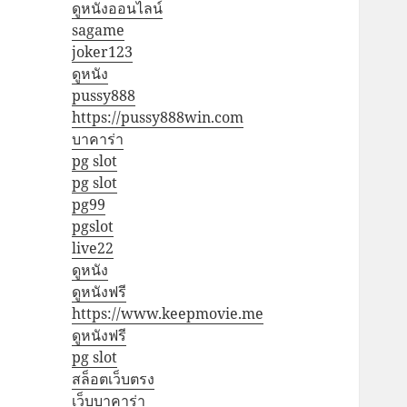
ดูหนังออนไลน์
sagame
joker123
ดูหนัง
pussy888
https://pussy888win.com
บาคาร่า
pg slot
pg slot
pg99
pgslot
live22
ดูหนัง
ดูหนังฟรี
https://www.keepmovie.me
ดูหนังฟรี
pg slot
สล็อตเว็บตรง
เว็บบาคาร่า