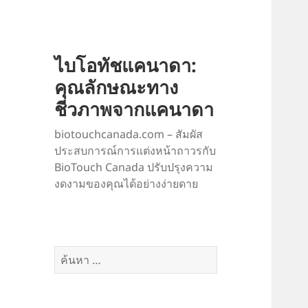
ไบโอทัชแคนาดา:
คุณลักษณะทาง
ชีวภาพจากแคนาดา
biotouchcanada.com – สัมผัส
ประสบการณ์การแต่งหน้าถาวรกับ
BioTouch Canada ปรับปรุงความ
งดงามของคุณได้อย่างง่ายดาย
ค้นหา
สำหรับ: