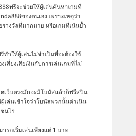
88ฟรีจะช่วยให้ผู้เล่นค้นหาเกมที่
nda888ของตนเอง เพราะเหตุว่า
ยรางวัลที่มากมาย หรือเกมที่เน้นย้ำ
ำให้ผู้เล่นไม่จำเป็นที่จะต้องใช้
เสี่ยงเสียเงินกับการเล่นเกมที่ไม่
ตเว็บตรงมักจะมีโบนัสแล้วก็ฟรีสปิน
ผู้เล่นเข้าใจว่าโบนัสพวกนั้นดำเนิน
เช่นไร
มารถเริ่มเล่นเพียงแต่ 1 บาท