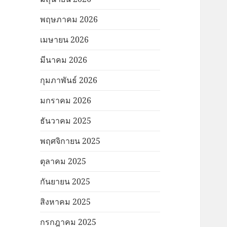
พฤษภาคม 2026
เมษายน 2026
มีนาคม 2026
กุมภาพันธ์ 2026
มกราคม 2026
ธันวาคม 2025
พฤศจิกายน 2025
ตุลาคม 2025
กันยายน 2025
สิงหาคม 2025
กรกฎาคม 2025