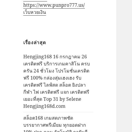
https://www.punpro777.us/
เว็บหวยเงิน
เรื่องล่าสุด
Hengjing168 16 กรกฎาคม 26
เครดิตฟรี บริการเกมคาสิโน ครบ
ครัน 24 ชั่วโมง โปรโมชั่นเครดิต
ฟรี 100% กล่องสุ่มเฮงเฮง รับ
เครดิตฟรี ไลฟ์สด สล็อต ยิงปลา
กีฬา ไพ่ เครดิตฟรี แจก เครดิตฟรี
เยอะที่สุด Top 31 by Selene
Hengjing168d.com
สล็อต168 เกมสดภาพชัด
บรรยากาศพรีเมียม ทุกยอดฝาก