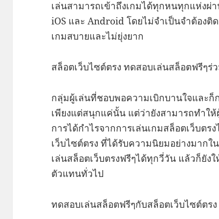
เล่นสามารถเข้าถึงเกมได้ทุกหนทุกแห่งผ่าน
iOS และ Android โดยไม่จำเป็นจำต้องติดต
เกมสบายและไม่ยุ่งยาก
สล็อตเว็บไซต์ตรง ทดสอบเล่นสล็อตฟรีๆร่ว
กลุ่มผู้เล่นที่ชอบพอความเบิกบานใจและก็
เพียงแต่สนุกแค่นั้น แต่ว่ายังสามารถทำให
การได้กำไรจากการเล่นเกมสล็อตเว็บตรงได้
เว็บไซต์ตรง ที่ได้รับความนิยมอย่างมาก
เล่นสล็อตเว็บตรงฟรีๆได้ทุกวี่วัน แล้วก็ยังใ
ตัวแทนทั่วไป
ทดสอบเล่นสล็อตฟรีๆกับสล็อตเว็บไซต์ตรง