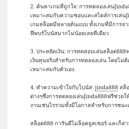
2. ค้นหาเกมที่ถูกใจ: การทดลองเล่นJinda8
เหมาะสมกับความชอบและสไตล์การเล่นJi
เกมสล็อตมีหลายต้นแบบ ทั้งเกมที่มีการจ่า
ฟีพบร์โบนัสมากไม่น้อยเลยทีเดียว
3. ประหยัดเงิน: การทดสอบเล่นสล็อต888ฟรีท
เงินทุนจริงสำหรับการทดลองเล่น โดยไม่ต้อง
เหมาะสมกับตัวเอง
4. ทำความเข้าใจกับโบนัส:
jinda888
สล็อ
ต่างๆซึ่งการทดลองเล่นJinda888ฟรีช่วยให้
งานเช่นไรรวมทั้งมีโอกาสสำหรับการชนะ
สล็อต888 การันตีไม่ล็อคยูสเซอร์ และก็สา