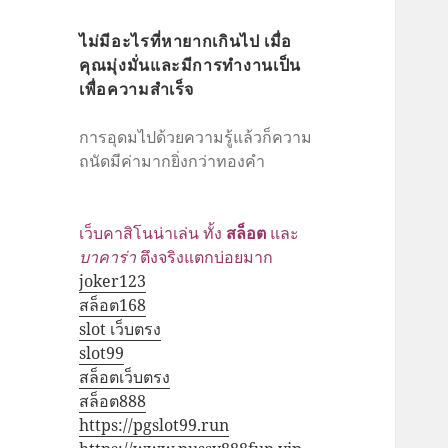
ไม่มีอะไรที่หายากเกินไป เมื่อ
คุณมุ่งมั่นและมีการทำงานเป็น
เพื่อความสำเร็จ
การอุดมไปด้วยความรู้แล้วก็ความ
ถนัดมีค่ามากยิ่งกว่าทองคำ
เว็บคาสิโนน่าเล่น ทั้ง
สล็อต
และ
บาคาร่า
ตึงจริงแตกบ่อยมาก
joker123
สล็อต168
slot เว็บตรง
slot99
สล็อตเว็บตรง
สล็อต888
https://pgslot99.run