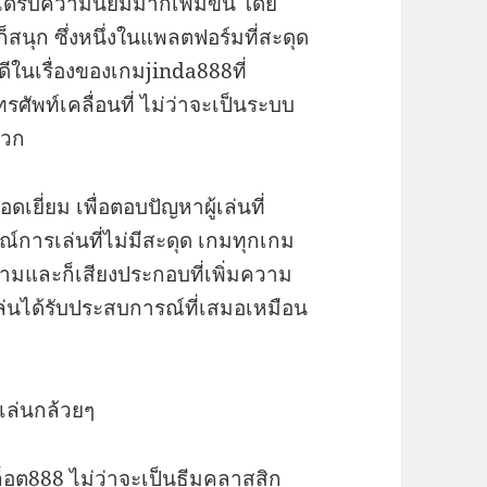
ได้รับความนิยมมากเพิ่มขึ้น โดย
สนุก ซึ่งหนึ่งในแพลตฟอร์มที่สะดุด
ันดีในเรื่องของเกมjinda888ที่
ศัพท์เคลื่อนที่ ไม่ว่าจะเป็นระบบ
ดวก
เยี่ยม เพื่อตอบปัญหาผู้เล่นที่
รเล่นที่ไม่มีสะดุด เกมทุกเกม
ามและก็เสียงประกอบที่เพิ่มความ
ล่นได้รับประสบการณ์ที่เสมอเหมือน
เล่นกล้วยๆ
็อต888 ไม่ว่าจะเป็นธีมคลาสสิก