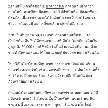
2.เล่นแพ้ 8 ตาติดต่อกัน:
บาคาร่า168
ถ้าคุณเล่นบาคาร่า
ออนไลน์และแพ้ต่อเนื่องกัน 8 ตา ไม่จำเป็นที่จะต้องมาวิตก
กังวลไป เนื่องจากคุณจะได้รับเงินคืนจากเว็บไซต์โดยตรง
ซึ่งจะก่อให้คุณมีโอกาสที่จะกลับมาสู้ต่อได้อีกรอบ
3.รับเงินคืนสูงสุด 50,000 บาท: ถ้าคุณเล่นแพ้ครบ 8 ตา
เว็บไซต์จะคืนเงินให้ท่านตามยอดที่เสียไป โดยมีการคืนเงิน
สูงสุดถึง 50,000 บาท! ซึ่งนับว่าเป็นจำนวนเงินที่มากพอที่จะ
ช่วยทำให้คุณเล่นต่อได้โดยไม่ต้องรู้สึกปวดจากการเสียพนัน
โปรนี้เป็นโปรโมชั่นที่คุ้มมากมายๆสำหรับนักเดิมพันที่เล่น
บาคาร่า เพราะว่ามันช่วยลดการเสี่ยงจากการเล่นเสีย รวมทั้ง
ทำให้ท่านมีโอกาสกลับมาลุ้นรางวัลใหม่อีกทีโดยไม่ต้อง
กังวลหัวข้อการเสียเงิน
ถ้าคุณยังไม่เคยเป็นสมาชิกของ บาคาร่า ผมขอเสนอแนะให้
สมัครเข้ามาแล้วรับโปรโมชั่นนี้โดยทันที เพราะว่ามันเป็น
ช่องทางที่ไม่สมควรพลาด หากคุณกำลังมองหาเว็บไซต์บา