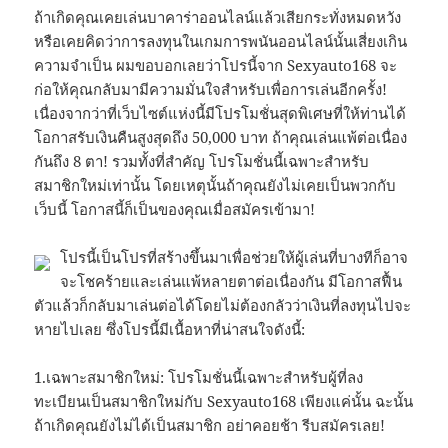
ถ้าเกิดคุณเคยเล่นบาคาร่าออนไลน์แล้วเสียกระทั่งหมดหวัง
หรือเคยคิดว่าการลงทุนในเกมการพนันออนไลน์นั้นเสี่ยงเกิน
ความจำเป็น ผมขอบอกเลยว่าโปรนี้จาก Sexyauto168 จะ
ก่อให้คุณกลับมามีความมั่นใจสำหรับเพื่อการเล่นอีกครั้ง!
เนื่องจากว่าที่เว็บไซต์แห่งนี้มีโปรโมชั่นสุดพิเศษที่ให้ท่านได้
โอกาสรับเงินคืนสูงสุดถึง 50,000 บาท ถ้าคุณเล่นแพ้ต่อเนื่อง
กันถึง 8 ตา! รวมทั้งที่สำคัญ โปรโมชั่นนี้เฉพาะสำหรับ
สมาชิกใหม่เท่านั้น โดยเหตุนั้นถ้าคุณยังไม่เคยเป็นพวกกับ
เว็บนี้ โอกาสนี้ก็เป็นของคุณเมื่อสมัครเข้ามา!
โปรนี้เป็นโปรที่สร้างขึ้นมาเพื่อช่วยให้ผู้เล่นที่บางทีก็อาจ
จะโชคร้ายและเล่นแพ้หลายตาต่อเนื่องกัน มีโอกาสฟื้น
ตัวแล้วก็กลับมาเล่นต่อได้โดยไม่ต้องกลัวว่าเงินที่ลงทุนไปจะ
หายไปเลย ซึ่งโปรนี้มีเนื้อหาที่น่าสนใจดังนี้:
1.เฉพาะสมาชิกใหม่: โปรโมชั่นนี้เฉพาะสำหรับผู้ที่ลง
ทะเบียนเป็นสมาชิกใหม่กับ Sexyauto168 เพียงแค่นั้น ฉะนั้น
ถ้าเกิดคุณยังไม่ได้เป็นสมาชิก อย่าคอยช้า รีบสมัครเลย!