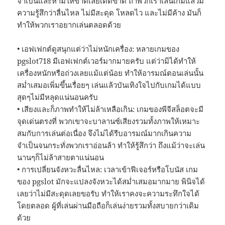
จำเป็นและห้ามให้ขาดเลยเด็ดขาด ถ้าพวกเราเล่นเกมแล้วมี
ความรู้สึกว่าลื่นไหล ไม่มีสะดุด โหลดไว และไม่มีค้าง มันก็
ทำให้พวกเราอยากเล่นตลอดด้วย
• เอฟเฟกต์ดูสนุกแต่ว่าไม่หนักเครื่อง: หลายเกมของ
pgslot718 มีเอฟเฟกต์เวอร์มากมายครับ แต่ว่ามิได้ทำให้
เครื่องหนักหรือถ่วงเลยแม้แต่น้อย ทำให้อารมณ์ตอนเล่นนั้น
สม่ำเสมอเพิ่มขึ้นเรื่อยๆ เล่นแล้วบันเทิงใจไปกับเกมได้แบบ
สุดๆไม่มีหลุดแน่นอนครับ
• เสียงและก็ภาพทำให้ไม่ล้าเหลือเกิน: เกมของพีจีสล็อตจะมี
จุดเด่นตรงที่ พวกเขาจะบาลานซ์เสียงรวมทั้งภาพให้เหมาะ
สมกับการเล่นต่อเนื่อง จึงไม่ได้รีบอารมณ์มากเกินความ
จำเป็นจนกระทั่งพวกเราอ่อนล้า ทำให้รู้สึกว่า ถึงแม้ว่าจะเล่น
นานๆก็ไม่ล้าสายตาแน่นอน
• การเปลี่ยนจังหวะลื่นไหล: เวลาเข้าฟีเจอร์หรือโบนัส เกม
ของ pgslot มักจะแปลงจังหวะได้สม่ำเสมอมากมาย พินิจได้
เลยว่าไม่มีสะดุดเลยขอรับ ทำให้เราคงจะความระทึกใจได้
โดยตลอด ผู้ที่เล่นผ่านมือถือก็เล่นง่ายรวมทั้งสบายกว่าเดิม
ด้วย