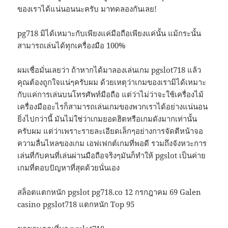
ของเราได้แน่นอนนะครับ มาทดลองกันเลย!
pg718 มิได้เหมาะกับเพียงแค่มือถือเพียงแค่นั้น แม้กระนั้น
สามารถเล่นได้ทุกเครื่องมือ 100%
ผมเชื่อมั่นเลยว่า ถ้าหากได้มาลองเล่นเกม pgslot718 แล้ว
คุณต้องถูกใจแน่ๆครับผม ด้วยเหตุว่าเกมของเรามิได้เหมาะ
กับแค่การเล่นบนโทรศัพท์มือถือ แต่ว่าไม่ว่าจะใช้เครื่องไม้
เครื่องมืออะไรก็สามารถเล่นเกมของพวกเราได้อย่างแน่นอน
ยิ่งไปกว่านี้ มันไม่ใช่ว่าเกมยอดฮิตหรือเกมดังมากเท่านั้น
ครับผม แต่ว่าเพราะรายละเอียดเล็กๆอย่างการจัดตีหน้าจอ
ความลื่นไหลของเกม เอฟเฟกต์เกมที่พอดี รวมถึงจังหวะการ
เล่นที่กับคนที่เล่นผ่านมือถือจริงๆมันก็ทำให้ pgslot เป็นค่าย
เกมที่ตอบปัญหาที่สุดด้วยนั่นเอง
สล็อตแตกหนัก pgslot pg718.co 12 กรกฎาคม 69 Galen
casino pgslot718 แตกหนัก Top 95