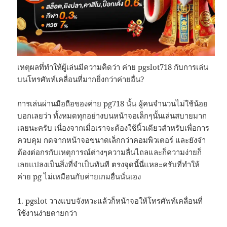
เหตุผลที่ทำให้ผู้เล่นมีความคิดว่า ค่าย pgslot718 กับการเล่น
บนโทรศัพท์เคลื่อนที่มากยิ่งกว่าค่ายอื่น?
การเล่นผ่านมือถือของค่าย pg718 นั้น ผู้คนจำนวนไม่ใช้น้อย
บอกเลยว่า ทั้งหมดทุกอย่างบนหน้าจอเล็กๆนั้นเล่นสบายมาก
เลยนะครับ เนื่องจากเมื่อเราจะต้องใช้นิ้วเดียวสำหรับเพื่อการ
ควบคุม กดจากหน้าจอขนาดเล็กกว่าคอมพิวเตอร์ และยังจำ
ต้องต่อกรกับเหตุการณ์ต่างๆความลื่นไถลและก็ความง่ายก็
เลยแปลงเป็นสิ่งที่จำเป็นทันที ตรงจุดนี้นี่แหละครับที่ทำให้
ค่าย pg ไม่เหมือนกับค่ายเกมอื่นนั่นเอง
1. pgslot วางแบบจังหวะแล้วก็หน้าจอให้โทรศัพท์เคลื่อนที่
ใช้งานง่ายดายกว่า