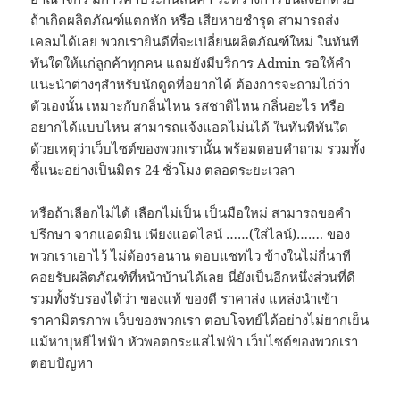
ถ้าเกิดผลิตภัณฑ์แตกหัก หรือ เสียหายชำรุด สามารถส่ง
เคลมได้เลย พวกเรายินดีที่จะเปลี่ยนผลิตภัณฑ์ใหม่ ในทันที
ทันใดให้แก่ลูกค้าทุกคน แถมยังมีบริการ Admin รอให้คำ
แนะนำต่างๆสำหรับนักดูดที่อยากได้ ต้องการจะถามไถ่ว่า
ตัวเองนั้น เหมาะกับกลิ่นไหน รสชาติไหน กลิ่นอะไร หรือ
อยากได้แบบไหน สามารถแจ้งแอดไม่นได้ ในทันทีทันใด
ด้วยเหตุว่าเว็บไซต์ของพวกเรานั้น พร้อมตอบคำถาม รวมทั้ง
ชี้แนะอย่างเป็นมิตร 24 ชั่วโมง ตลอดระยะเวลา
หรือถ้าเลือกไม่ได้ เลือกไม่เป็น เป็นมือใหม่ สามารถขอคำ
ปรึกษา จากแอดมิน เพียงแอดไลน์ ……(ใส่ไลน์)……. ของ
พวกเราเอาไว้ ไม่ต้องรอนาน ตอบแชทไว ข้างในไม่กี่นาที
คอยรับผลิตภัณฑ์ที่หน้าบ้านได้เลย นี่ยังเป็นอีกหนึ่งส่วนที่ดี
รวมทั้งรับรองได้ว่า ของแท้ ของดี ราคาส่ง แหล่งนำเข้า
ราคามิตรภาพ เว็บของพวกเรา ตอบโจทย์ได้อย่างไม่ยากเย็น
แม้หาบุหยีไฟฟ้า หัวพอตกระแสไฟฟ้า เว็บไซต์ของพวกเรา
ตอบปัญหา