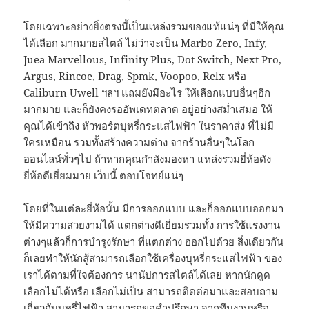
โดยเฉพาะอย่างยิ่งตรงนี้เป็นแหล่งรวมของแท้แน่ๆ ที่มีให้คุณ
ได้เลือก มากมายสไตล์ ไม่ว่าจะเป็น Marbo Zero, Infy,
Juea Marvellous, Infinity Plus, Dot Switch, Next Pro,
Argus, Rincoe, Drag, Spmk, Voopoo, Relx หรือ
Caliburn Uwell ฯลฯ แถมยังมีอะไร ให้เลือกแบบอื่นๆอีก
มากมาย และก็ยังคงรออัพเดทตลาด อยู่อย่างสม่ำเสมอ ให้
คุณได้เข้าถึง หัวพอร์ตบุหรี่กระแสไฟฟ้า ในราคาส่ง ที่ไม่มี
ใครเหมือน รวมทั้งสร้างความต่าง จากร้านอื่นๆในโลก
ออนไลน์ทั่วๆไป ถ้าหากคุณกำลังมองหา แหล่งรวมยี่ห้อดัง
ยี่ห้อดีเยี่ยมมาย เว็บนี้ ตอบโจทย์แน่ๆ
โดยที่ในแต่ละยี่ห้อนั้น มีการออกแบบ และก็ออกแบบออกมา
ให้มีความสวยงามได้ แตกต่างดีเยี่ยมรวมทั้ง การใช้แรงงาน
ต่างๆแล้วก็การบำรุงรักษา ที่แตกต่าง ออกไปด้วย สิ่งเดียวกัน
ก็เลยทำให้นักสู้สามารถเลือกใช้เครื่องบุหรี่กระแสไฟฟ้า ของ
เราได้ตามที่ใจต้องการ นานัปการสไตล์ได้เลย หากนักดูด
เลือกไม่ได้หรือ เลือกไม่เป็น สามารถติดต่อมาและสอบถาม
เกี่ยวกับบุหรี่ไฟฟ้า สามารถขอคำปรึกษา จากทีมงานหรือ