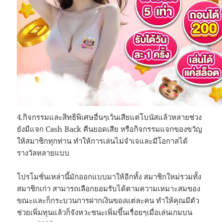
4.กิจกรรมและสิทธิพิเศษอื่นๆเว้นเสียแต่โบนัสแล้วหลายช่วง
ยังมีแจก Cash Back คืนยอดเสีย หรือกิจกรรมแจกของขวัญ
ให้สมาชิกทุกท่าน ทำให้การเล่นไม่จำเจและมีโอกาสได้
รางวัลหลายแบบ
โปรโมชั่นเหล่านี้มักออกแบบมาให้อีกทั้ง สมาชิกใหม่รวมทั้ง
สมาชิกเก่า สามารถเลือกยอมรับได้ตามความเหมาะสมของ
ขณะและก็กระบวนการฝากเงินของแต่ละคน ทำให้คุณมีตัว
ช่วยเพิ่มทุนแล้วก็จังหวะชนะเพิ่มขึ้นเรื่อยๆเมื่อเล่นเกมบน