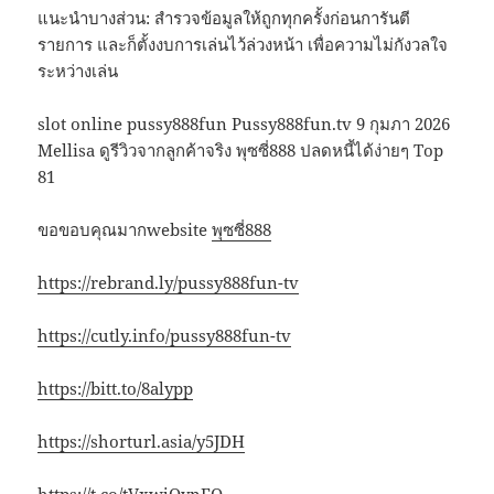
แนะนำบางส่วน: สำรวจข้อมูลให้ถูกทุกครั้งก่อนการันตี
รายการ และก็ตั้งงบการเล่นไว้ล่วงหน้า เพื่อความไม่กังวลใจ
ระหว่างเล่น
slot online pussy888fun Pussy888fun.tv 9 กุมภา 2026
Mellisa ดูรีวิวจากลูกค้าจริง พุซซี่888 ปลดหนี้ได้ง่ายๆ Top
81
ขอขอบคุณมากwebsite
พุซซี่888
https://rebrand.ly/pussy888fun-tv
https://cutly.info/pussy888fun-tv
https://bitt.to/8alypp
https://shorturl.asia/y5JDH