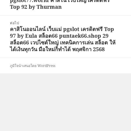
หน้า:
Top 92 by Thurman
ต่อไป
คาสิโนออนไลน์ เว็บแม่ pgslot เครดิตฟรี Top
เรื่อง
97 by Eula สล็อต66 puntaek66.shop 29
ต่อ
สล็อต66 เวปไซต์ใหญ่ เทคนิคการเล่น สล็อต ให้
ไป:
ได้เงินทุกวัน มือใหม่ก็ทำได้ พฤศจิกา 2568
ภูมิใจนำเสนอโดย WordPress