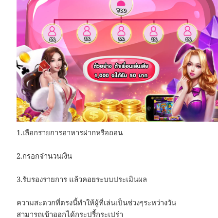
1.เลือกรายการอาหารฝากหรือถอน
2.กรอกจำนวนเงิน
3.รับรองรายการ แล้วคอยระบบประเมินผล
ความสะดวกที่ตรงนี้ทำให้ผู้ที่เล่นเป็นช่วงๆระหว่างวัน
สามารถเข้าออกได้กระปรี้กระเปร่า