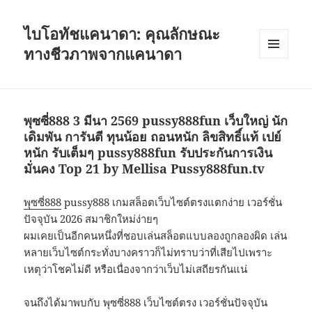
ไบโอทัชแคนาดา: คุณลักษณะ
ทางชีวภาพจากแคนาดา
เมนู
และวิด
เจ็ต
พุซซี่888 3 มีนา 2569 pussy888fun เว็บใหญ่ นัก
เดิมพัน การันตี ทุนน้อย ถอนหนัก ลิขสิทธิ์แท้ เปย์
หนัก รับเต็มๆ pussy888fun รับประกันการเงิน
มั่นคง Top 21 by Mellisa Pussy888fun.tv
พุซซี่888
pussy888 เกมสล็อตเว็บไซต์ตรงแตกง่าย เวอร์ชั่น
ปัจจุบัน 2026 สมาชิกใหม่ง่ายๆ
ผมเคยเป็นอีกคนหนึ่งที่ชอบเล่นสล็อตแบบลองถูกลองผิด เล่น
หลายเว็บไซต์กระทั่งบางคราวก็ไม่ทราบว่าที่เสียไปเพราะ
เหตุว่าโชคไม่ดี หรือเนื่องจากว่าเว็บไม่เสถียรกันแน่
จนถึงได้มาพบกับ พุซซี่888 เว็บไซต์ตรง เวอร์ชั่นปัจจุบัน